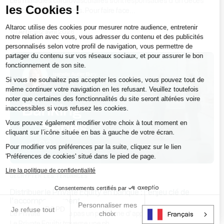
Les maladies cardiovasculaires sont responsables d’un décès
les Cookies !
...
sur cinq aux États-Unis. Pour faire face
Altaroc utilise des cookies pour mesurer notre audience, entretenir
Article
|
2 avril 2026
notre relation avec vous, vous adresser du contenu et des publicités
personnalisés selon votre profil de navigation, vous permettre de
partager du contenu sur vos réseaux sociaux, et pour assurer le bon
fonctionnement de son site.
Si vous ne souhaitez pas accepter les cookies, vous pouvez tout de
même continuer votre navigation en les refusant. Veuillez toutefois
noter que certaines des fonctionnalités du site seront altérées voire
inaccessibles si vous refusez les cookies.
Vous pouvez également modifier votre choix à tout moment en
cliquant sur l’icône située en bas à gauche de votre écran.
Pour modifier vos préférences par la suite, cliquez sur le lien
'Préférences de cookies' situé dans le pied de page.
Lire la politique de confidentialité
Décrypter les tendances
Consentements certifiés par
Distribuer le Private Equity en banque : l’enjeu clé de
l’accompagnement
Personnaliser mes
RGPD
Je refuse tout
J’accepte tout
choix
Le Private Equity n’a pas un problème d’appétit, mais d’exécution.
Français
...