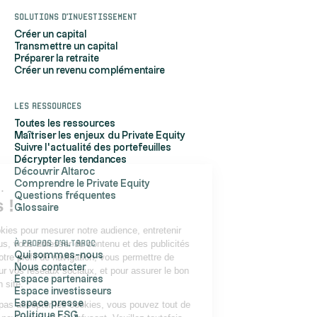
Solutions d'investissement
Créer un capital
Transmettre un capital
Préparer la retraite
Créer un revenu complémentaire
Les ressources
Toutes les ressources
Maîtriser les enjeux du Private Equity
Suivre l'actualité des portefeuilles
Décrypter les tendances
Découvrir Altaroc
Comprendre le Private Equity
Salut c'est nous...
Questions fréquentes
les Cookies !
Glossaire
Altaroc utilise des cookies pour mesurer notre audience, entretenir
À propos d'Altaroc
notre relation avec vous, vous adresser du contenu et des publicités
Qui sommes-nous
personnalisés selon votre profil de navigation, vous permettre de
Nous contacter
partager du contenu sur vos réseaux sociaux, et pour assurer le bon
Espace partenaires
fonctionnement de son site.
Espace investisseurs
Espace presse
Si vous ne souhaitez pas accepter les cookies, vous pouvez tout de
Politique ESG