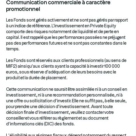
Communication commerciale à caractère
promotionnel
Les Fonds sont gérés activement et ne sont pas gérés par rapport
à un indice de référence. L'investissement en Private Equity
comporte des risques notamment de liquidité et de perte en
capital. Il est rappelé que les performances passées ne préjugent
pas des performances futures et ne sont pas constantes dans le
temps.
Les Fonds sont réservés aux clients professionnels (au sens de
MIF2) ainsi qu'aux clients ayant la capacité à investir 100 000
euros, sous réserve d'adéquation de leurs besoins avec le
produit et la durée de placement.
Cette communication ne saurait être assimilée ni à un conseil en
investissement, ni à une recommandation personnalisée, ni à
une offre ou sollicitation d’investir. Elle ne suffit pas, à elle seule,
pour prendre une décision d’investissement. Avant toute
décision finale d’investissement, veuillez contacter votre
conseiller et vous référer au règlement et au document
d’informations clés (DIC) des fonds.
L’éligibilité aux régimes fiscaux dépend notamment du respect