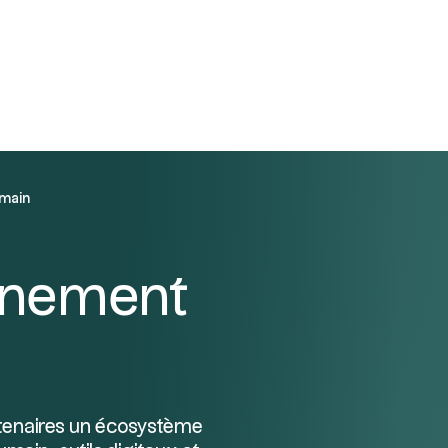
e Equity
Nos solutions
Ressources
À propos
main
gnement
rtenaires un écosystème