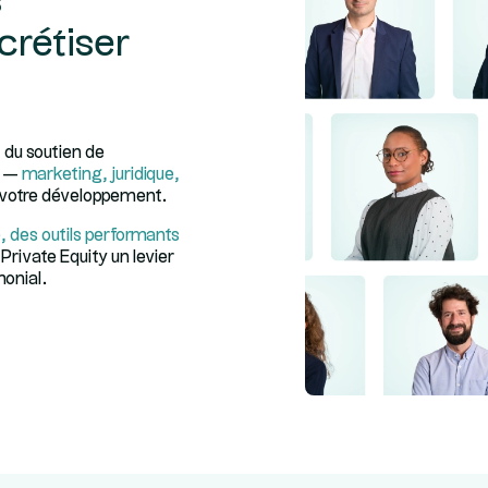
s
crétiser
 du soutien de
c —
marketing, juridique,
votre développement.
, des outils performants
 Private Equity un levier
monial.