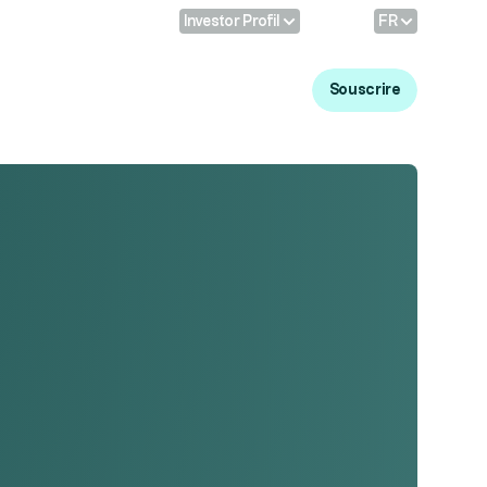
Profil:
Langue
Investor Profil
FR
Se connecter
Souscrire