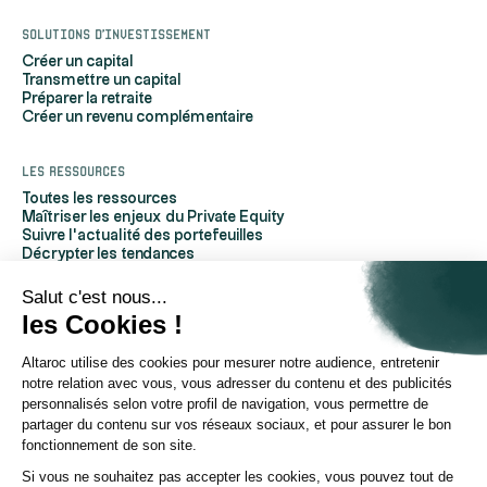
Solutions d'investissement
Créer un capital
Transmettre un capital
Préparer la retraite
Créer un revenu complémentaire
Les ressources
Toutes les ressources
Maîtriser les enjeux du Private Equity
Suivre l'actualité des portefeuilles
Décrypter les tendances
Découvrir Altaroc
Comprendre le Private Equity
Salut c'est nous...
Questions fréquentes
les Cookies !
Glossaire
Altaroc utilise des cookies pour mesurer notre audience, entretenir
À propos d'Altaroc
notre relation avec vous, vous adresser du contenu et des publicités
Qui sommes-nous
personnalisés selon votre profil de navigation, vous permettre de
Nous contacter
partager du contenu sur vos réseaux sociaux, et pour assurer le bon
Espace partenaires
fonctionnement de son site.
Espace investisseurs
Espace presse
Si vous ne souhaitez pas accepter les cookies, vous pouvez tout de