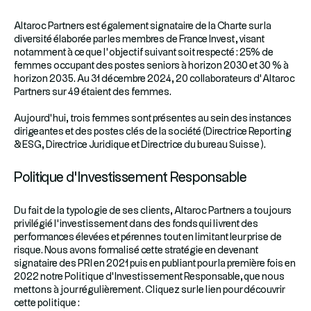
Altaroc Partners est également signataire de la Charte sur la
diversité élaborée par les membres de France Invest, visant
notamment à ce que l’objectif suivant soit respecté : 25% de
femmes occupant des postes seniors à horizon 2030 et 30 % à
horizon 2035. Au 31 décembre 2024, 20 collaborateurs d’Altaroc
Partners sur 49 étaient des femmes.
Aujourd’hui, trois femmes sont présentes au sein des instances
dirigeantes et des postes clés de la société (Directrice Reporting
& ESG, Directrice Juridique et Directrice du bureau Suisse ).
Politique d’Investissement Responsable
Du fait de la typologie de ses clients, Altaroc Partners a toujours
privilégié l’investissement dans des fonds qui livrent des
performances élevées et pérennes tout en limitant leur prise de
risque. Nous avons formalisé cette stratégie en devenant
signataire des PRI en 2021 puis en publiant pour la première fois en
2022 notre Politique d’Investissement Responsable, que nous
mettons à jour régulièrement. Cliquez sur le lien pour découvrir
cette politique :