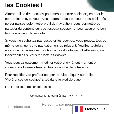
les Cookies !
Philanthropy. Au-delà du financement par le biais des fonds
philanthropiques AlphaDiamant, elle accompagne les
associations dans la durée en leur apportant les compétences
Altaroc utilise des cookies pour mesurer notre audience, entretenir
indispensables pour changer d’échelle et avoir un impact sociétal
notre relation avec vous, vous adresser du contenu et des publicités
durable.
personnalisés selon votre profil de navigation, vous permettre de
partager du contenu sur vos réseaux sociaux, et pour assurer le bon
Les fonds philanthropiques
fonctionnement de son site.
AlphaDiamant
Si vous ne souhaitez pas accepter les cookies, vous pouvez tout de
même continuer votre navigation en les refusant. Veuillez toutefois
noter que certaines des fonctionnalités du site seront altérées voire
Les fonds philanthropiques sont des structures financières
inaccessibles si vous refusez les cookies.
établies dans le but de collecter, gérer et distribuer des
ressources financières en faveur d’organisations caritatives ou
Vous pouvez également modifier votre choix à tout moment en
d’initiatives sociales.
cliquant sur l’icône située en bas à gauche de votre écran.
Pour modifier vos préférences par la suite, cliquez sur le lien
Les fonds AlphaDiamant
lèvent des capitaux auprès
'Préférences de cookies' situé dans le pied de page.
d’investisseurs externes
(Family Offices, investisseurs
institutionnels et fondations) et
investissent ces capitaux
dans
Lire la politique de confidentialité
des co-investissements gérés par des sociétés de gestion de
premier plan. Les rendements des trois fonds déjà levés
Consentements certifiés par
permettent à la Fondation AlphaOmega de financer ses activités.
Personnaliser mes
Un quatrième fonds est en cours de levée pour un montant cible de
RGPD
Je refuse tout
J’accepte tout
choix
Français
75M€.