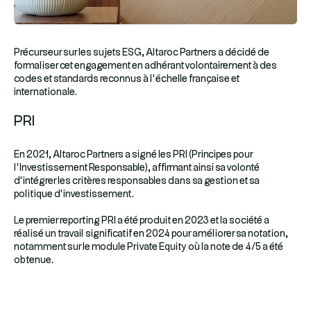
Précurseur sur les sujets ESG, Altaroc Partners a décidé de
formaliser cet engagement en adhérant volontairement à des
codes et standards reconnus à l’échelle française et
internationale.
PRI
En 2021, Altaroc Partners a signé les PRI (Principes pour
l’Investissement Responsable), affirmant ainsi sa volonté
d’intégrer les critères responsables dans sa gestion et sa
politique d’investissement.
Le premier reporting PRI a été produit en 2023 et la société a
réalisé un travail significatif en 2024 pour améliorer sa notation,
notamment sur le module Private Equity où la note de 4/5 a été
obtenue.