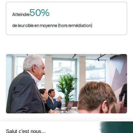
50%
Atteindre
de leur cible en moyenne (hors remédiation)
La Fondation applique les méthodes du Private Equity au service
Salut c'est nous...
du monde caritatif selon les méthodes de la Venture