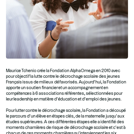
Maurice Tchenio crée la Fondation AlphaOmega en 2010 avec
pour objectif la lutte contre le décrochage scolaire des jeunes
Français issus de milieux défavorisés. Aujourd’hui, la Fondation
apporte un soutien financier et un accompagnement en
compétences à 6 associations référentes, sélectionnées pour
leur leadership en matière d’éducation et d’emploi des jeunes.
Pour lutter contre le décrochage scolaire, la Fondation a découpé
le parcours d’un élève en étapes clés, de la maternelle jusqu’aux
études supérieures. A ces différentes étapes elle a identifié des
moments charnières de risque de décrochage scolaire et c’est à
chacun de ces moments charnières qu’interviennent les six