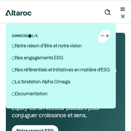
Sommaire
1
/
5
Notre raison d’être et notre vision
Le Private Equity
ESG
Nos engagements ESG
L’approche ESG dans nos
Nos référentiels et initiatives en matière d'ESG
activités
La fondation Alpha Omega
Investisseur et gérant responsable,
Documentation
Altaroc a la conviction que le Private
Equity est un vecteur puissant pour
conjuguer croissance et sens.