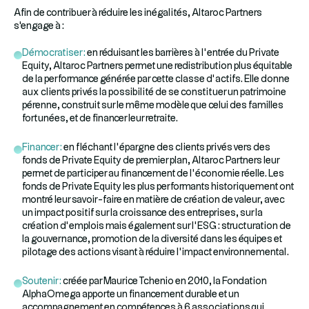
Afin de contribuer à réduire les inégalités, Altaroc Partners
s'engage à :
Démocratiser :
en réduisant les barrières à l’entrée du Private
Equity, Altaroc Partners permet une redistribution plus équitable
de la performance générée par cette classe d’actifs. Elle donne
aux clients privés la possibilité de se constituer un patrimoine
pérenne, construit sur le même modèle que celui des familles
fortunées, et de financer leur retraite.
Financer :
en fléchant l’épargne des clients privés vers des
fonds de Private Equity de premier plan, Altaroc Partners leur
permet de participer au financement de l’économie réelle. Les
fonds de Private Equity les plus performants historiquement ont
montré leur savoir-faire en matière de création de valeur, avec
un impact positif sur la croissance des entreprises, sur la
création d’emplois mais également sur l’ESG : structuration de
la gouvernance, promotion de la diversité dans les équipes et
pilotage des actions visant à réduire l’impact environnemental.
Soutenir :
créée par Maurice Tchenio en 2010, la Fondation
AlphaOmega apporte un financement durable et un
accompagnement en compétences à 6 associations qui