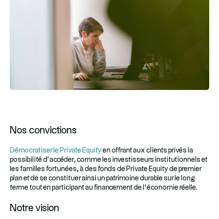
ESG
Nos convictions
Démocratiser le Private Equity
en offrant aux clients privés la
possibilité d’accéder, comme les investisseurs institutionnels et
les familles fortunées, à des fonds de Private Equity de premier
plan et de se constituer ainsi un patrimoine durable sur le long
terme tout en participant au financement de l’économie réelle.
Notre vision