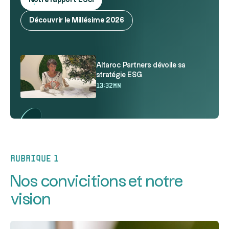
Notre rapport ESG
Découvrir le Millésime 2026
Altaroc Partners dévoile sa
stratégie ESG
13:32mn
Nos
réponses
à
vos
questions
Rubrique 1
Altaroc
Nos convicitions et notre
Partners
dévoile
vision
sa
stratégie