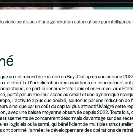
la vidéo sont issus d’une génération automatisée par intelligence ar
mé
ue un net rebond du marché du Buy-Out après une période 2023 p
taux d’intérêt et l’amélioration des conditions de financement ont
transactions, en particulier aux États-Unis et en Europe. Aux État
é, porté par un meilleur accès au crédit et une dynamique marqu
urope, l’activité a plus que doublé, soutenue par une réduction de l
rs ainsi que par un coût du capital plus attractif.Malgré cette rep
ion, avec une baisse moyenne observée depuis 2022. Toutefois, c
vestissements se concentrent désormais davantage sur des secteu
es logiciels ou la santé, qui bénéficient de multiples structurell
ont dominé l’année : le développement des opérations de retrait 