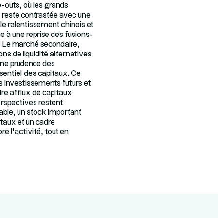
e-outs, où les grands
e reste contrastée avec une
e ralentissement chinois et
e à une reprise des fusions-
s. Le marché secondaire,
s de liquidité alternatives
aine prudence des
ssentiel des capitaux. Ce
es investissements futurs et
dre afflux de capitaux
erspectives restent
ble, un stock important
s taux et un cadre
e l’activité, tout en