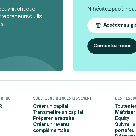
couvrir, chaque
N'hésitez pas à nou
trepreneurs qu’ils
s.
Accéder au gl
Contactez-nous
taroc
Solutions d'investissement
Les resso
R
Créer un capital
Toutes le
Transmettre un capital
Maîtriser
Préparer la retraite
Equity
Créer un revenu
Suivre l'
complémentaire
portefeui