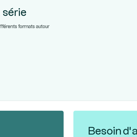
 série
ifférents formats autour
Besoin d’a