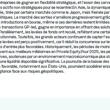
reprises de gagner en flexibilité stratégique, et l’essor des carv
 actifs non stratégiques pour se recentrer.En Asie, la dynamiqu
, tirée par certains marchés comme le Japon, mais freinée par l
litiques. Le marché des sorties s’améliore progressivement grâc
s introductions en bourse, même si ces dernières restent limitée
transactions GP-led, gagne en importance en offrant des solution
Parallèlement, les levées de fonds ont reculé, reflétant une cert
itutionnels. Toutefois, les grands acteurs continuent de capter l’e
 levées est perçu positivement, car il réduit la concurrence sur l
s d’entrée plus favorables. Historiquement, les périodes de moin
ent aux meilleurs millésimes en Private Equity.Pour 2025, les p
ives, soutenues par un environnement macroéconomique plus sta
 une liquidité disponible significative. La poursuite de la baisse de
 favorable, notamment aux États-Unis, pourraient accélérer encor
ilance face aux risques géopolitiques.