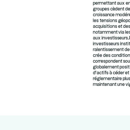
permettant aux ent
groupes cèdent des
croissance modérée
les tensions géopo
acquisitions et de
notamment via les 
aux investisseurs.
investisseurs inst
ralentissement des
crée des condition
correspondent souv
globalement posit
d’actifs à céder et
réglementaire plus
maintenant une vig