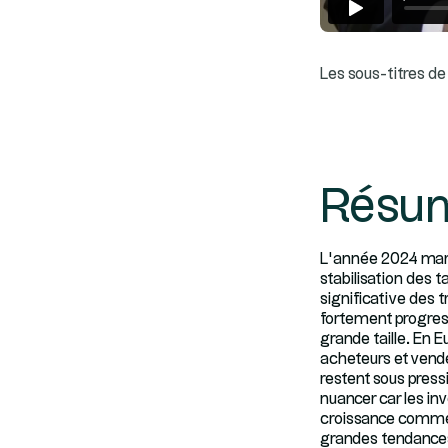
Les sous-titres de 
Résu
L’année 2024 marq
stabilisation des 
significative des 
fortement progress
grande taille. En E
acheteurs et vendeu
restent sous press
nuancer car les in
croissance comme l
grandes tendances 