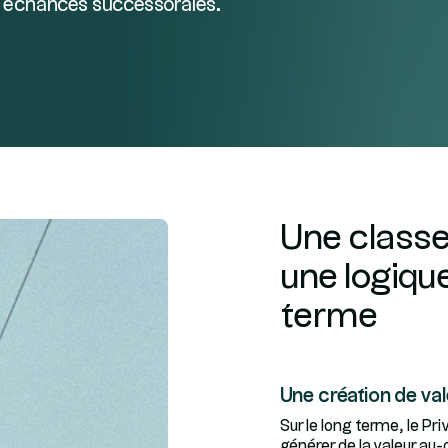
s échances successorales.
Une classe
une logiqu
terme
Une création de val
Sur le long terme, le Pr
générer de la valeur au