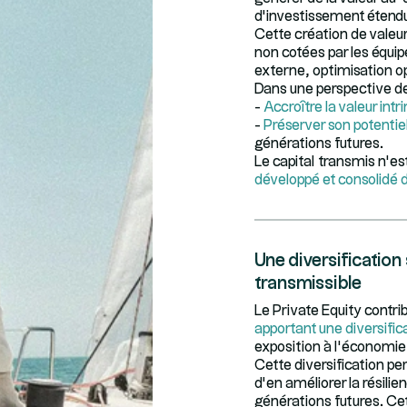
d’investissement étendu e
Cette création de valeu
non cotées par les équip
externe, optimisation o
Dans une perspective de 
-
Accroître la valeur int
-
Préserver son potentie
générations futures.
Le capital transmis n’es
développé et consolidé 
Une diversification
transmissible
Le Private Equity contri
apportant une diversifica
exposition à l’économie
Cette diversification pe
d’en améliorer la résil
générations futures. Cet