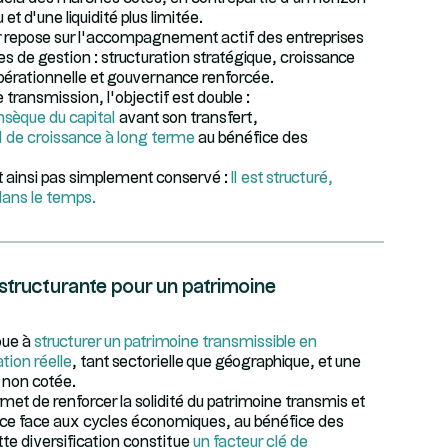
t d’une liquidité plus limitée.
r repose sur l’accompagnement actif des entreprises
es de gestion : structuration stratégique, croissance
pérationnelle et gouvernance renforcée.
transmission, l’objectif est double :
rinsèque du capital
avant son transfert,
l de croissance à long terme
au bénéfice des
t ainsi pas simplement conservé :
Il est structuré,
dans le temps.
 structurante pour un patrimoine
bue à
structurer un patrimoine transmissible en
tion réelle
, tant sectorielle que géographique, et une
 non cotée.
rmet de renforcer la solidité du patrimoine transmis et
ience face aux cycles économiques, au bénéfice des
te diversification constitue
un facteur clé de