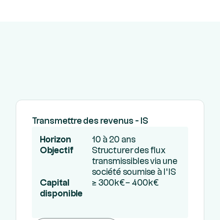
Transmettre des revenus - IS
Horizon
10 à 20 ans
Objectif
Structurer des flux
transmissibles via une
société soumise à l’IS
Capital
≥ 300k€– 400k€
disponible