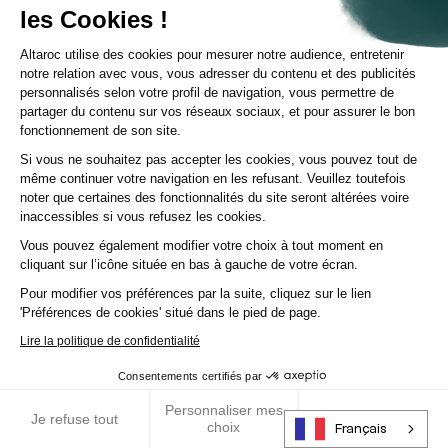
les Cookies !
Altaroc utilise des cookies pour mesurer notre audience, entretenir
notre relation avec vous, vous adresser du contenu et des publicités
personnalisés selon votre profil de navigation, vous permettre de
partager du contenu sur vos réseaux sociaux, et pour assurer le bon
fonctionnement de son site.
Si vous ne souhaitez pas accepter les cookies, vous pouvez tout de
Décrypter les tendances
même continuer votre navigation en les refusant. Veuillez toutefois
noter que certaines des fonctionnalités du site seront altérées voire
Inside Private Equity - Emission du 26 novembre 2025
inaccessibles si vous refusez les cookies.
Inside Private Equity avec Olivier Farouz, Briac Houtteville et
Vous pouvez également modifier votre choix à tout moment en
Frédéric Stolar notamment
cliquant sur l’icône située en bas à gauche de votre écran.
Pour modifier vos préférences par la suite, cliquez sur le lien
Vidéo
|
29 octobre 2025
'Préférences de cookies' situé dans le pied de page.
Lire la politique de confidentialité
Consentements certifiés par
Personnaliser mes
RGPD
Je refuse tout
J’accepte tout
choix
Français