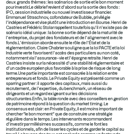
deux grands thèmes : les scénarios de sortie et le bon moment
pour investir.Le débrief revient d’abord sur la sortie des fonds :
IPO, cession industrielle ou nouvel investisseur financier.
Emmanuel Straschnov, cofondateur de Bubble, privilégie
l’indépendance et vise plutôt une introduction en Bourse. Henri de
Castries et Frédéric Stolar rappellent toutefois qu’il n’existe pas de
scénario idéal unique : la bonne sortie dépend de la maturité de
l’entreprise, du projet des fondateurs et de l’alignement avec le
fonds.L’émission aborde ensuite le rôle de l’État et de la
réglementation. Claire Chabrier souligne que la loi PACTE et la loi
Industrie verte favorisent l’accès des particuliers au non coté,
notamment via l’assurance-vie et l’épargne retraite. Henri de
Castries insiste sur la nécessité d’une stabilité réglementaire et
d’un cadre européen plus favorable à la prise de risque de long
terme.Une partie importante est consacrée à la relation entre
entrepreneurs et fonds. Le Private Equity est présenté comme un
sparring partner : il apporte des capitaux, mais aussi du
recrutement, de l’expertise, du benchmark, un réseau de
dirigeants et un regard exigeant sur les décisions
structurantes.Enfin, la table ronde avec des conseillers en gestion
de patrimoine répond à la question du market timing. Le
consensus est clair : en Private Equity, il est moins important de
chercher “le bon moment” que de construire une stratégie
régulière dans le temps. Les intervenants recommandent
d’investir par millésimes successifs, comme le font les
institutionnels, afin de lisser les cycles et de garder le capital au