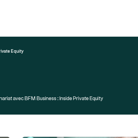
e Equity
Nos solutions
Ressources
À propos
rivate Equity
nariat avec BFM Business : Inside Private Equity