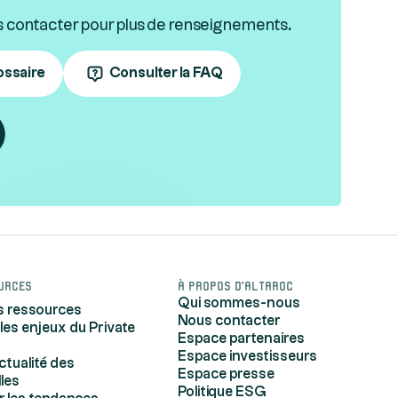
s contacter pour plus de renseignements.
ossaire
Consulter la FAQ
urces
À propos d'Altaroc
Qui sommes-nous
s ressources
Nous contacter
 les enjeux du Private
Espace partenaires
Espace investisseurs
actualité des
Espace presse
lles
Politique ESG