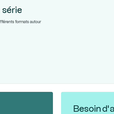
 série
ifférents formats autour
Besoin d’a