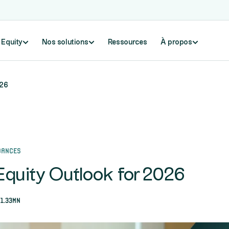
e Equity
Nos solutions
Ressources
À propos
026
dances
Equity Outlook for 2026
1.33mn