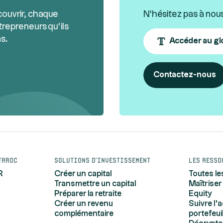
couvrir, chaque
N'hésitez pas à nou
trepreneurs qu’ils
s.
Accéder au gl
Contactez-nous
taroc
Solutions d'investissement
Les resso
R
Créer un capital
Toutes le
Transmettre un capital
Maîtriser
Préparer la retraite
Equity
Créer un revenu
Suivre l'
complémentaire
portefeui