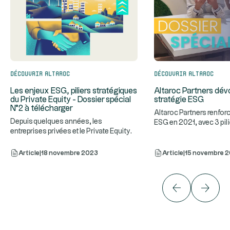
Découvrir Altaroc
Découvrir Altaroc
Les enjeux ESG, piliers stratégiques
Altaroc Partners dévo
du Private Equity - Dossier spécial
stratégie ESG
N°2 à télécharger
Altaroc Partners renforc
Depuis quelques années, les
ESG en 2021, avec 3 pili
entreprises privées et le Private Equity
...
durable, impact ESG
...
s'alignent vers une croissance
Article
|
18 novembre 2023
Article
|
15 novembre 