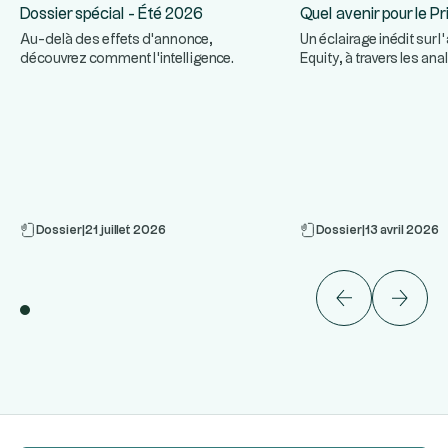
Dossier spécial - Été 2026
Quel avenir pour le Pr
Au-delà des effets d'annonce,
Un éclairage inédit sur l
découvrez comment l'intelligence
Equity, à travers les an
...
...
artificielle transforme réellement le
de cinq gérants
Dossier
|
21 juillet 2026
Dossier
|
13 avril 2026