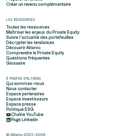
Créer un revenu complémentaire
Les ressources
Toutes les ressources
Maîtriser les enjeux du Private Equity
Suivre l'actualité des portefeuilles
Décrypter les tendances
Découvrir Altaroc
Comprendre le Private Equity
Questions fréquentes
Glossaire
r mesurer notre audience, entretenir
À propos d'Altaroc
 adresser du contenu et des publicités
Qui sommes-nous
l de navigation, vous permettre de
Nous contacter
seaux sociaux, et pour assurer le bon
Espace partenaires
Espace investisseurs
Espace presse
pter les cookies, vous pouvez tout de
Politique ESG
 en les refusant. Veuillez toutefois
Chaîne YouTube
nnalités du site seront altérées voire
Page Linkedin
les cookies.
r votre choix à tout moment en
© Altaroc 2021 -2026