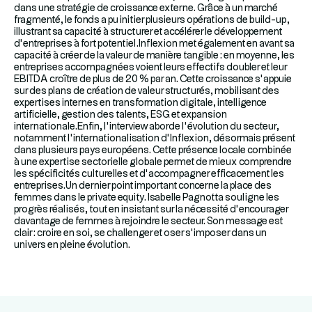
dans une stratégie de croissance externe. Grâce à un marché
fragmenté, le fonds a pu initier plusieurs opérations de build-up,
illustrant sa capacité à structurer et accélérer le développement
d’entreprises à fort potentiel.Inflexion met également en avant sa
capacité à créer de la valeur de manière tangible : en moyenne, les
entreprises accompagnées voient leurs effectifs doubler et leur
EBITDA croître de plus de 20 % par an. Cette croissance s’appuie
sur des plans de création de valeur structurés, mobilisant des
expertises internes en transformation digitale, intelligence
artificielle, gestion des talents, ESG et expansion
internationale.Enfin, l’interview aborde l’évolution du secteur,
notamment l’internationalisation d’Inflexion, désormais présent
dans plusieurs pays européens. Cette présence locale combinée
à une expertise sectorielle globale permet de mieux comprendre
les spécificités culturelles et d’accompagner efficacement les
entreprises.Un dernier point important concerne la place des
femmes dans le private equity. Isabelle Pagnotta souligne les
progrès réalisés, tout en insistant sur la nécessité d’encourager
davantage de femmes à rejoindre le secteur. Son message est
clair : croire en soi, se challenger et oser s’imposer dans un
univers en pleine évolution.