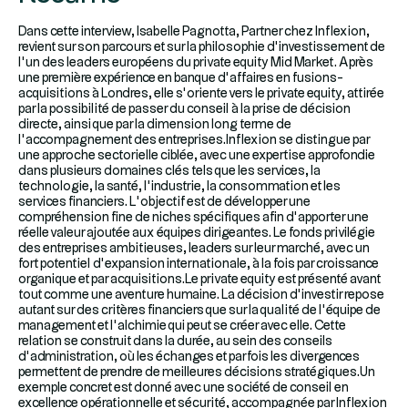
Dans cette interview, Isabelle Pagnotta, Partner chez Inflexion,
revient sur son parcours et sur la philosophie d’investissement de
l’un des leaders européens du private equity Mid Market. Après
une première expérience en banque d’affaires en fusions-
acquisitions à Londres, elle s’oriente vers le private equity, attirée
par la possibilité de passer du conseil à la prise de décision
directe, ainsi que par la dimension long terme de
l’accompagnement des entreprises.Inflexion se distingue par
une approche sectorielle ciblée, avec une expertise approfondie
dans plusieurs domaines clés tels que les services, la
technologie, la santé, l’industrie, la consommation et les
services financiers. L’objectif est de développer une
compréhension fine de niches spécifiques afin d’apporter une
réelle valeur ajoutée aux équipes dirigeantes. Le fonds privilégie
des entreprises ambitieuses, leaders sur leur marché, avec un
fort potentiel d’expansion internationale, à la fois par croissance
organique et par acquisitions.Le private equity est présenté avant
tout comme une aventure humaine. La décision d’investir repose
autant sur des critères financiers que sur la qualité de l’équipe de
management et l’alchimie qui peut se créer avec elle. Cette
relation se construit dans la durée, au sein des conseils
d’administration, où les échanges et parfois les divergences
permettent de prendre de meilleures décisions stratégiques.Un
exemple concret est donné avec une société de conseil en
excellence opérationnelle et sécurité, accompagnée par Inflexion