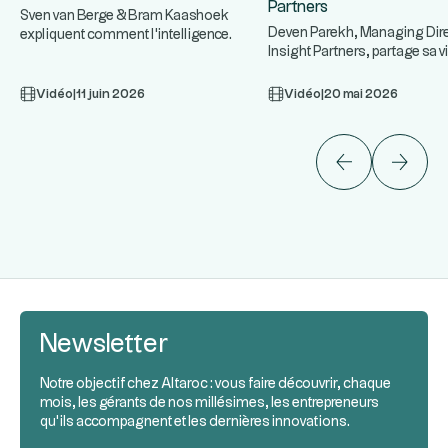
Partners
Sven van Berge & Bram Kaashoek
Deven Parekh, Managing Dir
expliquent comment l'intelligence
Insight Partners, partage sa v
...
artificielle redéfinit la création
...
Private Equity software,
Vidéo
|
11 juin 2026
Vidéo
|
20 mai 2026
Newsletter
Notre objectif chez Altaroc : vous faire découvrir, chaque
mois, les gérants de nos millésimes, les entrepreneurs
qu’ils accompagnent et les dernières innovations.