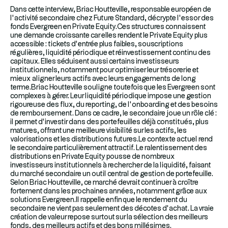
Dans cette interview, Briac Houtteville, responsable européen de
l’activité secondaire chez Future Standard, décrypte l’essor des
fonds Evergreen en Private Equity.Ces structures connaissent
une demande croissante car elles rendent le Private Equity plus
accessible : tickets d’entrée plus faibles, souscriptions
régulières, liquidité périodique et réinvestissement continu des
capitaux. Elles séduisent aussi certains investisseurs
institutionnels, notamment pour optimiser leur trésorerie et
mieux aligner leurs actifs avec leurs engagements de long
terme.Briac Houtteville souligne toutefois que les Evergreen sont
complexes à gérer. Leur liquidité périodique impose une gestion
rigoureuse des flux, du reporting, de l’onboarding et des besoins
de remboursement. Dans ce cadre, le secondaire joue un rôle clé :
il permet d’investir dans des portefeuilles déjà constitués, plus
matures, offrant une meilleure visibilité sur les actifs, les
valorisations et les distributions futures.Le contexte actuel rend
le secondaire particulièrement attractif. Le ralentissement des
distributions en Private Equity pousse de nombreux
investisseurs institutionnels à rechercher de la liquidité, faisant
du marché secondaire un outil central de gestion de portefeuille.
Selon Briac Houtteville, ce marché devrait continuer à croître
fortement dans les prochaines années, notamment grâce aux
solutions Evergreen.Il rappelle enfin que le rendement du
secondaire ne vient pas seulement des décotes d’achat. La vraie
création de valeur repose surtout sur la sélection des meilleurs
fonds, des meilleurs actifs et des bons millésimes.