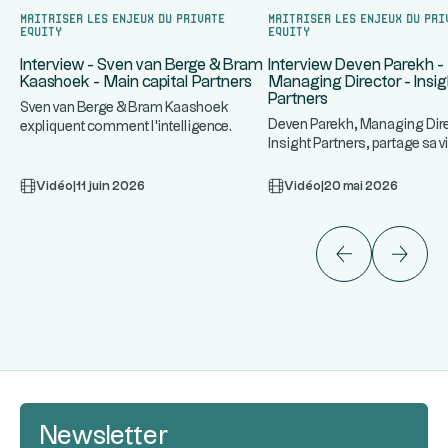
Maitriser les enjeux du Private
Maitriser les enjeux du Pri
Equity
Equity
Interview - Sven van Berge & Bram
Interview Deven Parekh -
Kaashoek - Main capital Partners
Managing Director - Insig
Partners
Sven van Berge & Bram Kaashoek
Deven Parekh, Managing Dir
expliquent comment l'intelligence
Insight Partners, partage sa v
...
artificielle redéfinit la création
...
Private Equity software,
Vidéo
|
11 juin 2026
Vidéo
|
20 mai 2026
Newsletter