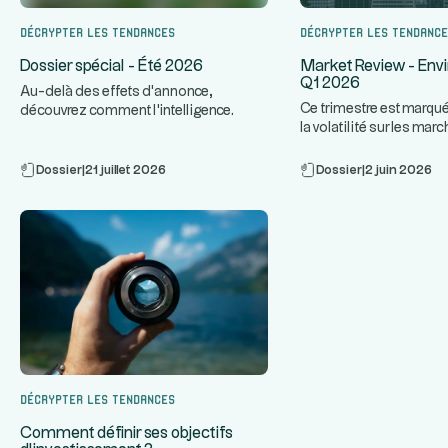
Décrypter les tendances
Décrypter les tendanc
Dossier spécial - Été 2026
Market Review - Env
Q1 2026
Au-delà des effets d'annonce,
Ce trimestre est marqué
découvrez comment l'intelligence
la volatilité sur les ma
...
artificielle transforme réellement le
...
un contexte de te
Dossier
|
21 juillet 2026
Dossier
|
2 juin 2026
Décrypter les tendances
Comment définir ses objectifs