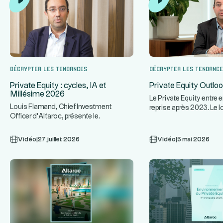
Décrypter les tendances
Décrypter les tendanc
Private Equity : cycles, IA et
Private Equity Outlo
Millésime 2026
Le Private Equity entre 
Louis Flamand, Chief Investment
reprise après 2023. Le l
Officer d'Altaroc, présente le
distingue par sa résilien
fonctionnement d'un fonds de Private
...
Vidéo
|
27 juillet 2026
Vidéo
|
5 mai 2026