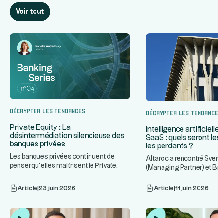
Voir tout
Décrypter les tendances
Décrypter les tendanc
Private Equity : La
Intelligence artificiell
désintermédiation silencieuse des
SaaS : quels seront l
banques privées
les perdants ?
Les banques privées continuent de
Altaroc a rencontré Sve
penser qu’elles maitrisent le Private
(Managing Partner) et
...
Equity. En réalité, elles en
(COO) de Main Capital 
Article
|
23 juin 2026
Article
|
11 juin 2026