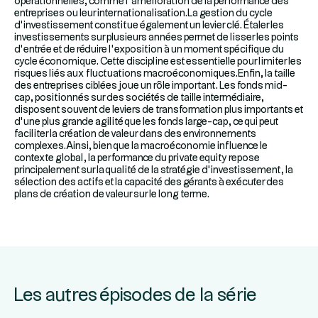
opérationnelles, comme l’amélioration de la performance des
entreprises ou leur internationalisation.La gestion du cycle
d’investissement constitue également un levier clé. Étaler les
investissements sur plusieurs années permet de lisser les points
d’entrée et de réduire l’exposition à un moment spécifique du
cycle économique. Cette discipline est essentielle pour limiter les
risques liés aux fluctuations macroéconomiques.Enfin, la taille
des entreprises ciblées joue un rôle important. Les fonds mid-
cap, positionnés sur des sociétés de taille intermédiaire,
disposent souvent de leviers de transformation plus importants et
d’une plus grande agilité que les fonds large-cap, ce qui peut
faciliter la création de valeur dans des environnements
complexes.Ainsi, bien que la macroéconomie influence le
contexte global, la performance du private equity repose
principalement sur la qualité de la stratégie d’investissement, la
sélection des actifs et la capacité des gérants à exécuter des
plans de création de valeur sur le long terme.
Les autres épisodes de la série