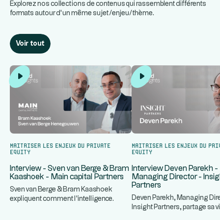
Explorez nos collections de contenus qui rassemblent différents
formats autour d’un même sujet/enjeu/thème.
Voir tout
Maitriser les enjeux du Private
Maitriser les enjeux du Pri
Equity
Equity
Interview - Sven van Berge & Bram
Interview Deven Parekh -
Kaashoek - Main capital Partners
Managing Director - Insig
Partners
Sven van Berge & Bram Kaashoek
Deven Parekh, Managing Dir
expliquent comment l'intelligence
Insight Partners, partage sa v
...
artificielle redéfinit la création
...
Private Equity software,