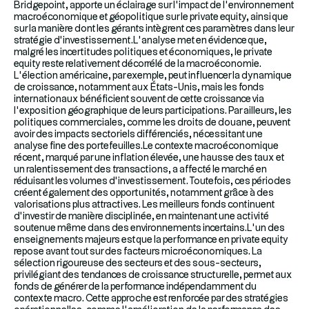
Bridgepoint, apporte un éclairage sur l’impact de l’environnement
macroéconomique et géopolitique sur le private equity, ainsi que
sur la manière dont les gérants intègrent ces paramètres dans leur
stratégie d’investissement.L’analyse met en évidence que,
malgré les incertitudes politiques et économiques, le private
equity reste relativement décorrélé de la macroéconomie.
L’élection américaine, par exemple, peut influencer la dynamique
de croissance, notamment aux États-Unis, mais les fonds
internationaux bénéficient souvent de cette croissance via
l’exposition géographique de leurs participations. Par ailleurs, les
politiques commerciales, comme les droits de douane, peuvent
avoir des impacts sectoriels différenciés, nécessitant une
analyse fine des portefeuilles.Le contexte macroéconomique
récent, marqué par une inflation élevée, une hausse des taux et
un ralentissement des transactions, a affecté le marché en
réduisant les volumes d’investissement. Toutefois, ces périodes
créent également des opportunités, notamment grâce à des
valorisations plus attractives. Les meilleurs fonds continuent
d’investir de manière disciplinée, en maintenant une activité
soutenue même dans des environnements incertains.L’un des
enseignements majeurs est que la performance en private equity
repose avant tout sur des facteurs microéconomiques. La
sélection rigoureuse des secteurs et des sous-secteurs,
privilégiant des tendances de croissance structurelle, permet aux
fonds de générer de la performance indépendamment du
contexte macro. Cette approche est renforcée par des stratégies