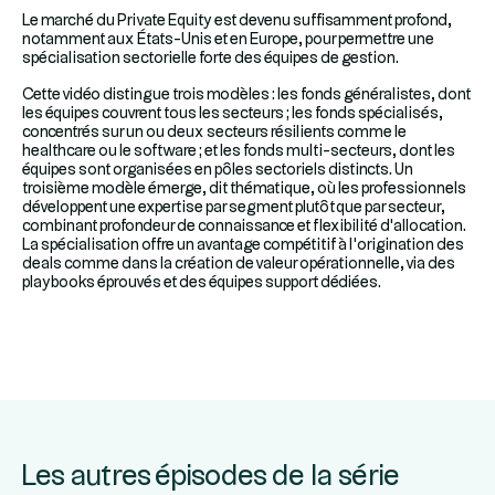
Le marché du Private Equity est devenu suffisamment profond,
notamment aux États-Unis et en Europe, pour permettre une
spécialisation sectorielle forte des équipes de gestion.
Cette vidéo distingue trois modèles : les fonds généralistes, dont
les équipes couvrent tous les secteurs ; les fonds spécialisés,
concentrés sur un ou deux secteurs résilients comme le
healthcare ou le software ; et les fonds multi-secteurs, dont les
équipes sont organisées en pôles sectoriels distincts. Un
troisième modèle émerge, dit thématique, où les professionnels
développent une expertise par segment plutôt que par secteur,
combinant profondeur de connaissance et flexibilité d'allocation.
La spécialisation offre un avantage compétitif à l'origination des
deals comme dans la création de valeur opérationnelle, via des
playbooks éprouvés et des équipes support dédiées.
Les autres épisodes de la série