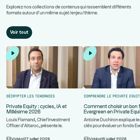
Explorez nos collections de contenus qui rassemblent différents
formats autour d’un même sujet/enjeu/thème.
Voir tout
Décrypter les tendances
Comprendre le Private Equi
Private Equity : cycles, IA et
Comment choisir un bon 
Millésime 2026
Evergreen en Private Equi
Louis Flamand, Chief Investment
Antoine Duchiron explique le
Officer d'Altaroc, présente le
clés pour évaluer un fonds E
...
fonctionnement d'un fonds de Private
Private Equity : stra
...
Vidéo
|
27 juillet 2026
Vidéo
|
15 juillet 2026