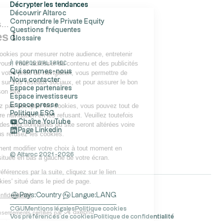
Décrypter les tendances
Découvrir Altaroc
Comprendre le Private Equity
Salut c'est nous...
Questions fréquentes
les Cookies !
Glossaire
Altaroc utilise des cookies pour mesurer notre audience, entretenir
À propos d'Altaroc
notre relation avec vous, vous adresser du contenu et des publicités
Qui sommes-nous
personnalisés selon votre profil de navigation, vous permettre de
Nous contacter
partager du contenu sur vos réseaux sociaux, et pour assurer le bon
Espace partenaires
fonctionnement de son site.
Espace investisseurs
Espace presse
Si vous ne souhaitez pas accepter les cookies, vous pouvez tout de
Politique ESG
même continuer votre navigation en les refusant. Veuillez toutefois
Chaîne YouTube
noter que certaines des fonctionnalités du site seront altérées voire
Page Linkedin
inaccessibles si vous refusez les cookies.
Vous pouvez également modifier votre choix à tout moment en
© Altaroc 2021 -2026
cliquant sur l’icône située en bas à gauche de votre écran.
Pour modifier vos préférences par la suite, cliquez sur le lien
'Préférences de cookies' situé dans le pied de page.
Lire la politique de confidentialité
Pays:
Country
Langue:
LANG
CGU
Mentions légales
Politique cookies
Consentements certifiés par
Vos préférences de cookies
Politique de confidentialité