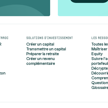
taroc
Solutions d'investissement
Les resso
R
Créer un capital
Toutes le
Transmettre un capital
Maîtriser
Préparer la retraite
Equity
Créer un revenu
Suivre l'
complémentaire
portefeui
Décrypte
zon
Découvrir
Comprendr
Question
Glossair