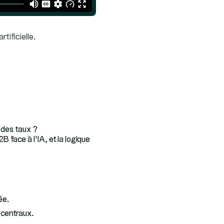
tificielle.
e des taux ?
 face à l’IA, et la logique
ée.
t centraux.