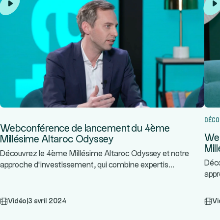
Déco
Webconférence de lancement du 4ème
Web
Millésime Altaroc Odyssey
Mil
Découvrez le 4ème Millésime Altaroc Odyssey et notre
Déco
...
approche d’investissement, qui combine expertis
appr
Vidéo
|
3 avril 2024
Vi