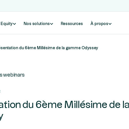
e Equity
Nos solutions
Ressources
À propos
ésentation du 6ème Millésime de la gamme Odyssey
s webinars
c
ation du 6ème Millésime de 
y