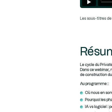
Les sous-titres de 
Résu
Le cycle du Private
Dans ce webinar, n
de construction du
Au programme :
Où nous en som
Pourquoi les ph
IA vs logiciel : 