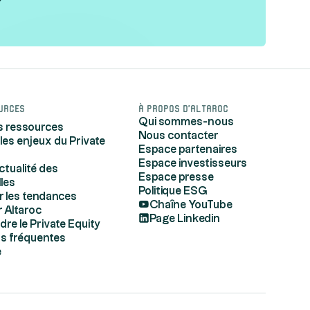
urces
À propos d'Altaroc
Qui sommes-nous
s ressources
Nous contacter
 les enjeux du Private
Espace partenaires
Espace investisseurs
actualité des
Espace presse
lles
Politique ESG
r les tendances
Chaîne YouTube
 Altaroc
Page Linkedin
e le Private Equity
s fréquentes
e