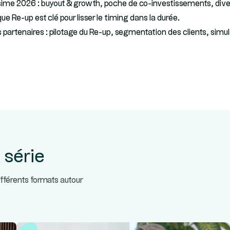
sime 2026 : buyout & growth, poche de co-investissements, divers
que Re-up est clé pour lisser le timing dans la durée.
 partenaires : pilotage du Re-up, segmentation des clients, simu
 série
ifférents formats autour