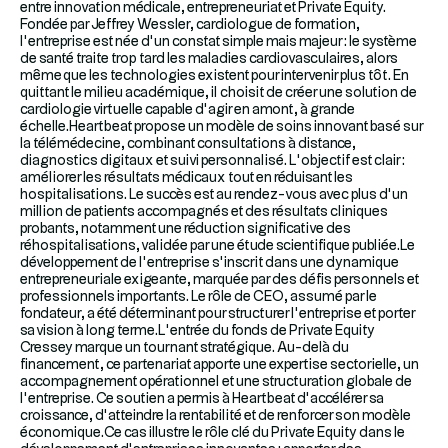
entre innovation médicale, entrepreneuriat et Private Equity.
Fondée par Jeffrey Wessler, cardiologue de formation,
l’entreprise est née d’un constat simple mais majeur : le système
de santé traite trop tard les maladies cardiovasculaires, alors
même que les technologies existent pour intervenir plus tôt. En
quittant le milieu académique, il choisit de créer une solution de
cardiologie virtuelle capable d’agir en amont, à grande
échelle.Heartbeat propose un modèle de soins innovant basé sur
la télémédecine, combinant consultations à distance,
diagnostics digitaux et suivi personnalisé. L’objectif est clair :
améliorer les résultats médicaux tout en réduisant les
hospitalisations. Le succès est au rendez-vous avec plus d’un
million de patients accompagnés et des résultats cliniques
probants, notamment une réduction significative des
réhospitalisations, validée par une étude scientifique publiée.Le
développement de l’entreprise s’inscrit dans une dynamique
entrepreneuriale exigeante, marquée par des défis personnels et
professionnels importants. Le rôle de CEO, assumé par le
fondateur, a été déterminant pour structurer l’entreprise et porter
sa vision à long terme.L’entrée du fonds de Private Equity
Cressey marque un tournant stratégique. Au-delà du
financement, ce partenariat apporte une expertise sectorielle, un
accompagnement opérationnel et une structuration globale de
l’entreprise. Ce soutien a permis à Heartbeat d’accélérer sa
croissance, d’atteindre la rentabilité et de renforcer son modèle
économique.Ce cas illustre le rôle clé du Private Equity dans le