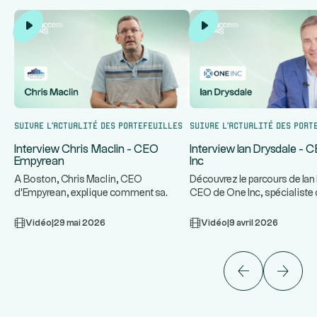
Suivre l’actualité des portefeuilles
Suivre l’actualité des port
Interview Chris Maclin - CEO
Interview Ian Drysdale -
Empyrean
Inc
A Boston, Chris Maclin, CEO
Découvrez le parcours de Ian
d'Empyrean, explique comment sa
CEO de One Inc, spécialiste
plateforme technologique protège les
infrastructures de paiement 
...
ban
Vidéo
|
29 mai 2026
Vidéo
|
9 avril 2026