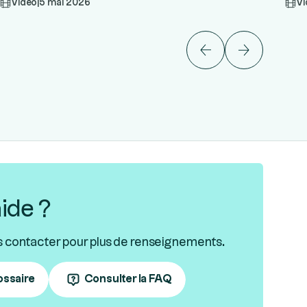
Vidéo
|
5 mai 2026
Vi
ide ?
s contacter pour plus de renseignements.
ossaire
Consulter la FAQ