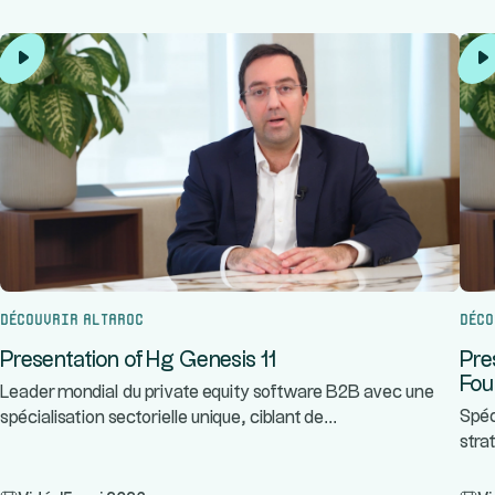
Découvrir Altaroc
Déco
Presentation of Hg Genesis 11
Pre
Foun
Leader mondial du private equity software B2B avec une
...
Spéc
spécialisation sectorielle unique, ciblant de
stra