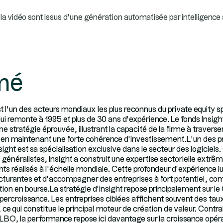
la vidéo sont issus d’une génération automatisée par intelligence ar
mé
t l’un des acteurs mondiaux les plus reconnus du private equity sp
ui remonte à 1995 et plus de 30 ans d’expérience. Le fonds Insight
e stratégie éprouvée, illustrant la capacité de la firme à traverse
en maintenant une forte cohérence d’investissement.L’un des pr
sight est sa spécialisation exclusive dans le secteur des logiciel
énéralistes, Insight a construit une expertise sectorielle extr
s réalisés à l’échelle mondiale. Cette profondeur d’expérience lui
ucturantes et d’accompagner des entreprises à fort potentiel, c
ction en bourse.La stratégie d’Insight repose principalement sur l
hypercroissance. Les entreprises ciblées affichent souvent des ta
 ce qui constitue le principal moteur de création de valeur. Cont
 LBO, la performance repose ici davantage sur la croissance opérat