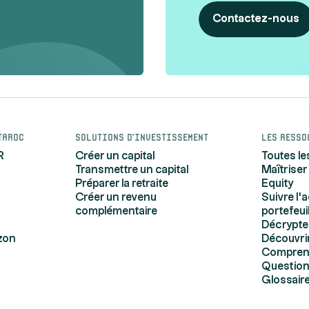
Contactez-nous
taroc
Solutions d'investissement
Les resso
R
Créer un capital
Toutes le
Transmettre un capital
Maîtriser
Préparer la retraite
Equity
Créer un revenu
Suivre l'
complémentaire
portefeui
Décrypte
zon
Découvrir
Comprendr
Question
Glossair