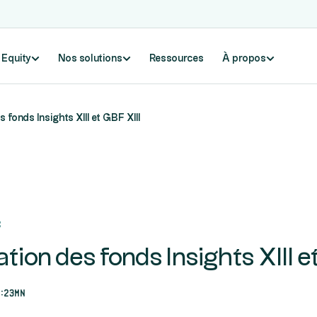
e Equity
Nos solutions
Ressources
À propos
 fonds Insights XIII et GBF XIII
c
tion des fonds Insights XIII e
2:23mn