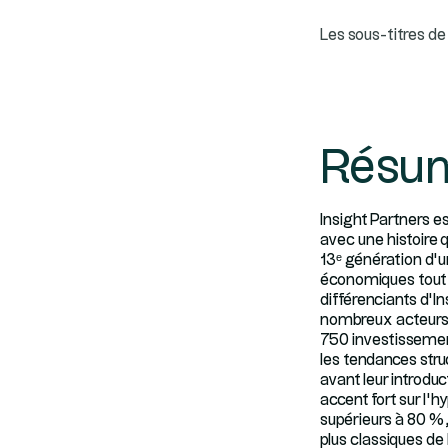
Les sous-titres de 
Résu
Insight Partners es
avec une histoire q
13ᵉ génération d’un
économiques tout 
différenciants d’In
nombreux acteurs g
750 investissement
les tendances str
avant leur introdu
accent fort sur l’
supérieurs à 80 %,
plus classiques de