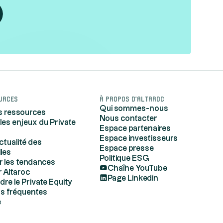
urces
À propos d'Altaroc
Qui sommes-nous
s ressources
Nous contacter
 les enjeux du Private
Espace partenaires
Espace investisseurs
actualité des
Espace presse
lles
Politique ESG
r les tendances
Chaîne YouTube
 Altaroc
Page Linkedin
e le Private Equity
s fréquentes
e