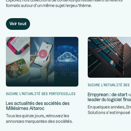
Explorez nos collections de contenus qui rassemblent différents
formats autour d’un même sujet/enjeu/thème.
Voir tout
Suivre l’actualité des
Suivre l’actualité des portefeuilles
Empyrean : de start-
leader du logiciel fin
Les actualités des sociétés des
En quelques années, E
Millésimes Altaroc
Solutions s’est impos
Tous les quinze jours, retrouvez les
acteur incontournable d
annonces marquantes des sociétés
...
...
des Millésimes Altaroc.