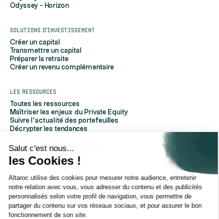
Odyssey - Horizon
Solutions d'investissement
Créer un capital
Transmettre un capital
Préparer la retraite
Créer un revenu complémentaire
Les ressources
Toutes les ressources
Maîtriser les enjeux du Private Equity
Suivre l'actualité des portefeuilles
Décrypter les tendances
Découvrir Altaroc
Comprendre le Private Equity
Salut c'est nous...
Questions fréquentes
les Cookies !
Glossaire
Altaroc utilise des cookies pour mesurer notre audience, entretenir
À propos d'Altaroc
notre relation avec vous, vous adresser du contenu et des publicités
Qui sommes-nous
personnalisés selon votre profil de navigation, vous permettre de
Nous contacter
partager du contenu sur vos réseaux sociaux, et pour assurer le bon
Espace partenaires
fonctionnement de son site.