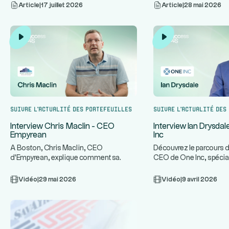
Article
|
17 juillet 2026
Article
|
28 mai 2026
Suivre l’actualité des portefeuilles
Suivre l’actualité des
Interview Chris Maclin - CEO
Interview Ian Drysda
Empyrean
Inc
A Boston, Chris Maclin, CEO
Découvrez le parcours d
d'Empyrean, explique comment sa
CEO de One Inc, spécia
plateforme technologique protège les
infrastructures de paie
...
ban
Vidéo
|
29 mai 2026
Vidéo
|
9 avril 2026