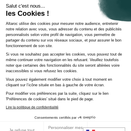
Comprendre le Private Equity
Salut c'est nous...
Questions fréquentes
les Cookies !
Glossaire
Altaroc utilise des cookies pour mesurer notre audience, entretenir
À propos d'Altaroc
notre relation avec vous, vous adresser du contenu et des publicités
Qui sommes-nous
personnalisés selon votre profil de navigation, vous permettre de
Nous contacter
partager du contenu sur vos réseaux sociaux, et pour assurer le bon
Espace partenaires
fonctionnement de son site.
Espace investisseurs
Espace presse
Si vous ne souhaitez pas accepter les cookies, vous pouvez tout de
Politique ESG
même continuer votre navigation en les refusant. Veuillez toutefois
Chaîne YouTube
noter que certaines des fonctionnalités du site seront altérées voire
Page Linkedin
inaccessibles si vous refusez les cookies.
Vous pouvez également modifier votre choix à tout moment en
© Altaroc 2021 -2026
cliquant sur l’icône située en bas à gauche de votre écran.
Pour modifier vos préférences par la suite, cliquez sur le lien
'Préférences de cookies' situé dans le pied de page.
Lire la politique de confidentialité
Pays:
Country
Langue:
LANG
CGU
Mentions légales
Politique cookies
Consentements certifiés par
Vos préférences de cookies
Politique de confidentialité
Bibliothèque documentaire
Personnaliser mes
RGPD
Je refuse tout
J’accepte tout