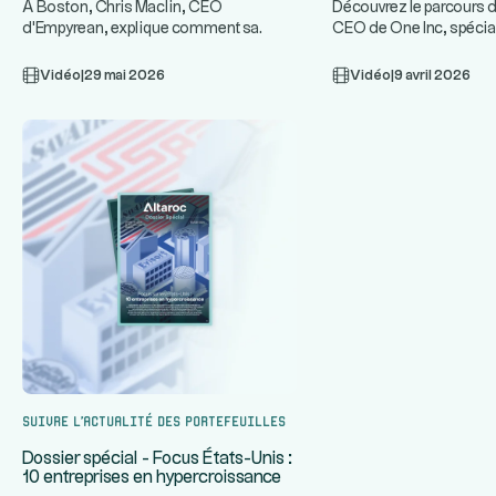
A Boston, Chris Maclin, CEO
Découvrez le parcours d
d'Empyrean, explique comment sa
CEO de One Inc, spécia
plateforme technologique protège les
infrastructures de paie
...
ban
Vidéo
|
29 mai 2026
Vidéo
|
9 avril 2026
Suivre l’actualité des portefeuilles
Dossier spécial - Focus États-Unis :
10 entreprises en hypercroissance