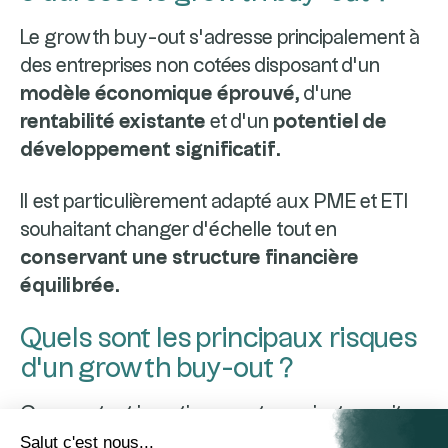
Le growth buy-out s’adresse principalement à
des entreprises non cotées disposant d’un
modèle économique éprouvé
, d’une
rentabilité existante
et d’un
potentiel de
développement significatif
.
Il est particulièrement adapté aux PME et ETI
souhaitant changer d’échelle tout en
conservant une structure financière
équilibrée
.
Quels sont les principaux risques
d’un growth buy-out ?
Comme tout investissement en private equity,
le growth buy-out comporte des risques,
Salut c'est nous...