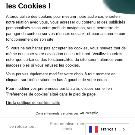
les Cookies !
notamment un risque de
perte en capital
, une
illiquidité des investissement
s et des
Altaroc utilise des cookies pour mesurer notre audience, entretenir
notre relation avec vous, vous adresser du contenu et des publicités
risques liés à l’exécution du plan de
personnalisés selon votre profil de navigation, vous permettre de
croissance
.
partager du contenu sur vos réseaux sociaux, et pour assurer le bon
fonctionnement de son site.
La dépendance au management et
Si vous ne souhaitez pas accepter les cookies, vous pouvez tout de
même continuer votre navigation en les refusant. Veuillez toutefois
l’
exposition aux cycles économiques
noter que certaines des fonctionnalités du site seront altérées voire
peuvent également affecter la performance de
inaccessibles si vous refusez les cookies.
l’investissement.
Vous pouvez également modifier votre choix à tout moment en
cliquant sur l’icône située en bas à gauche de votre écran.
Le growth buy-out offre-t-il une
Pour modifier vos préférences par la suite, cliquez sur le lien
'Préférences de cookies' situé dans le pied de page.
garantie de performance ?
Lire la politique de confidentialité
Non
. Le growth buy-out ne comporte aucune
Consentements certifiés par
garantie de performance.
Personnaliser mes
RGPD
Je refuse tout
J’accepte tout
choix
Français