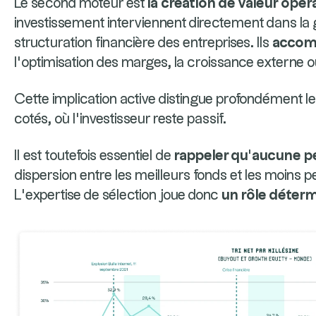
Le second moteur est
la création de valeur opér
investissement interviennent directement dans la g
structuration financière des entreprises. Ils
accomp
l’optimisation des marges, la croissance externe ou 
Cette implication active distingue profondément l
cotés, où l’investisseur reste passif.
Il est toutefois essentiel de
rappeler qu’aucune p
dispersion entre les meilleurs fonds et les moins p
L’expertise de sélection joue donc
un rôle déter