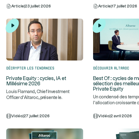
Article
|
23 juillet 2026
Article
|
17 juillet 2026
Décrypter les tendances
Découvrir Altaroc
Private Equity : cycles, IA et
Best Of : cycles de m
Millésime 2026
sélection des meilleu
Private Equity
Louis Flamand, Chief Investment
Un condensé des temps 
Officer d'Altaroc, présente le
l'allocation croissante
fonctionnement d'un fonds de Private
...
Offices au Private Equity
Vidéo
|
27 juillet 2026
Vidéo
|
2 avril 2026