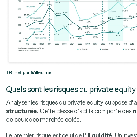
TRI net par Millésime
Quels sont les risques du private equity
Analyser les risques du private equity suppose d’
structurée
. Cette classe d’actifs comporte des
r
de ceux des marchés cotés.
Le premier risque est celui de
l’illiquidité
. Un inve