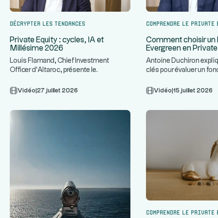
Décrypter les tendances
Comprendre le Private 
Private Equity : cycles, IA et
Comment choisir un 
Millésime 2026
Evergreen en Private
Louis Flamand, Chief Investment
Antoine Duchiron expliq
Officer d'Altaroc, présente le
clés pour évaluer un fo
...
fonctionnement d'un fonds de Private
Private Equity : stra
...
Vidéo
|
27 juillet 2026
Vidéo
|
15 juillet 2026
Comprendre le Private 