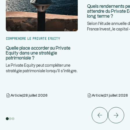
Quels rendements p
attendre du Private Eq
long terme ?
Selon l'étude annuelle 
France Invest, le capit
français a historiquem
Comprendre le Private Equity
Quelle place accorder au Private
Equity dans une stratégie
patrimoniale ?
Le Private Equity peut compléter une
stratégie patrimoniale lorsqu'il s'intègre
...
dans une allocation
Article
|
28 juillet 2026
Article
|
21 juillet 2026