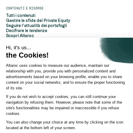
Contenuti e risorse
Tutti i contenuti
Gestire le sfide del Private Equity
Seguire l'attualità dei portafogli
Decifrare le tendenze
Scopri Altaroc
Capire il private equity
Domande frequenti
Hi, it's us...
Glossario
the Cookies!
Altaroc uses cookies to measure our audience, maintain our
A proposito di Altaroc
relationship with you, provide you with personalized content and
Chi siamo
Per contattarci
advertisements based on your browsing profile, enable you to share
Area dedicata ai partner
content on your social networks, and to ensure the proper functioning
Relazioni con gli investitori
of its site.
Area Stampa
Politica ESG
If you do not wish to accept cookies, you can still continue your
Canale YouTube
navigation by refusing them. However, please note that some of the
Pagina Linkedin
site's functionalities may be impaired or inaccessible if you refuse
cookies.
© Altaroc 2021 -2026
You can also change your choice at any time by clicking on the icon
located at the bottom left of your screen.