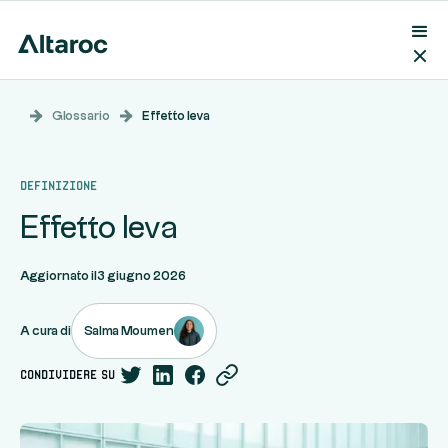
Glossario
Effetto leva
Definizione
Effetto leva
Aggiornato il
3 giugno 2026
Salma Moumen
A cura di
condividere su