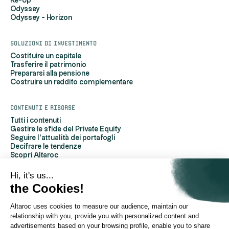
Re-Up
Odyssey
Odyssey - Horizon
Soluzioni di investimento
Costituire un capitale
Trasferire il patrimonio
Prepararsi alla pensione
Costruire un reddito complementare
Contenuti e risorse
Tutti i contenuti
Gestire le sfide del Private Equity
Seguire l'attualità dei portafogli
Decifrare le tendenze
Scopri Altaroc
Capire il private equity
Domande frequenti
Hi, it's us...
Glossario
the Cookies!
Altaroc uses cookies to measure our audience, maintain our
A proposito di Altaroc
relationship with you, provide you with personalized content and
Chi siamo
Per contattarci
advertisements based on your browsing profile, enable you to share