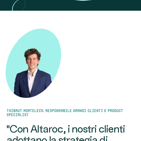
il
private
equity
I
vantaggi
di
un'offerta
Vintage
Thibaut Mortelecq, RESPONSABILE GRANDI CLIENTI E PRODUCT
SPECIALIST
"Con Altaroc, i nostri clienti
adottano la strategia di