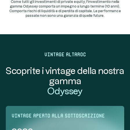
Come tutti gli investimenti di private equity, l'investimento nella
gamma Odyssey comporta un impegno a lungo termine (10 anni).
Comporta rischi di liquidità e di perdita di capitale. Le performance
passate non sono una garanzia di quelle future.
Vintage Altaroc
Scoprite i vintage della nostra
gamma
Odyssey
vintage aperto alla sottoscrizione