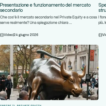
Presentazione e funzionamento del mercato
Spe
secondario
str
Che cos’è il mercato secondario nel Private Equity e a cosa
I fo
...
serve realmente? Una spiegazione chiara
più. 
Video
|
24 giugno 2026
Vi
Capire il private equity