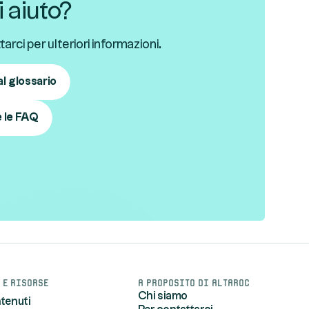
 aiuto?
arci per ulteriori informazioni.
l glossario
e le FAQ
 e risorse
A proposito di Altaroc
Chi siamo
ntenuti