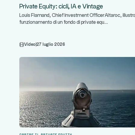
Private Equity: cicli, IA e Vintage
Louis Flamand, Chief Investment OfficerAltaroc, illustra 
...
funzionamento di un fondo di private equ
Video
|
27 luglio 2026
Capire il private equity