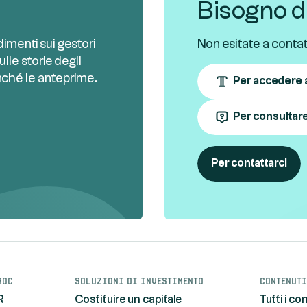
Bisogno di
imenti sui gestori
Non esitate a contatt
ulle storie degli
nché le anteprime.
Per accedere a
Per consultar
Per contattarci
roc
Soluzioni di investimento
Contenuti
R
Costituire un capitale
Tutti i co