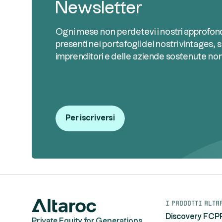
Newsletter
Ogni mese non perdetevi i nostri approfond
presenti nei portafogli dei nostri vintages, s
imprenditori e delle aziende sostenute no
Per iscriversi
I prodotti Alta
Discovery FCP
Private Equity for Generations