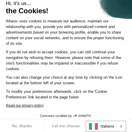
Hi, it's us...
the Cookies!
Capire il private equity
Altaroc uses cookies to measure our audience, maintain our
Private equity: analisi dei rischi e dei rendimenti nel tempo
relationship with you, provide you with personalized content and
Secondo diversi studi storici, il Private Equity ha talvolta
advertisements based on your browsing profile, enable you to share
...
registrato rendimenti superiori a quell
content on your social networks, and to ensure the proper functioning
of its site.
Articolo
|
11 maggio 2026
If you do not wish to accept cookies, you can still continue your
navigation by refusing them. However, please note that some of the
site's functionalities may be impaired or inaccessible if you refuse
cookies.
You can also change your choice at any time by clicking on the icon
located at the bottom left of your screen.
To modify your preferences afterwards, click on the 'Cookie
Preferences' link located in the page footer.
Read our privacy policy
Consents certified by
RGPD
No, thanks
Let me choose
OK!
Italiano