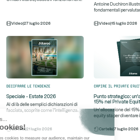
Antoine Duchiron illustra 
...
di un fondo di private equ
fondamentali per valuta
Evergreen di private equ
Video
|
27 luglio 2026
Video
|
15 luglio 2026
Decifrare le tendenze
Capire il private equi
Speciale - Estate 2026
Punto strategico: un'
15% nel Private Equi
Al di là delle semplici dichiarazioni di
Un’allocazione del 15% 
facciata, scoprite come l'intelligenza
equity sta per diventare 
...
artificiale stia rea
Hi, it's us...
standard nella costruzi
the Cookies!
Cartella
|
21 luglio 2026
Cartella
|
7 luglio 2026
Altaroc uses cookies to measure our audience, maintain our