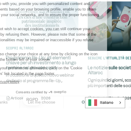
relationship with you, provide you with personalized content and
advertisements based on your browsing profile, enable you to share
content on your social networks, and to ensure the proper functioning
of its site.
If you do not wish to accept cookies, you can still continue your
navigation by refusing them. However, please note that some of the
site's functionalities may be impaired or inaccessible if you refuse
cookies.
Scopri Altaroc
You can also change your choice at any time by clicking on the icon
Seguire l'attualità de
Programma Re-Up: gli elementi
located at the bottom left of your screen.
chiave per un investimento a lungo
To modify your preferences afterwards, click on the 'Cookie
Le notizie sulle socie
termine nel private equity
Altaroc
Preferences' link located in the page footer.
In occasione di questo nuovo webinar
Ogni quindici giorni, sco
dedicato al programma Re-Up,
Read our privacy policy
più importanti delle soc
...
invitiamo i nostri partner a scopr
...
Altaroc.
Consents certified by
Articolo
|
23 luglio 2026
Articolo
|
17 luglio 202
RGPD
No, thanks
Let me choose
OK!
Italiano
Consent Management Platform: Personalize Your 
Axeptio consent
Our platform empowers you to tailor and manage yo