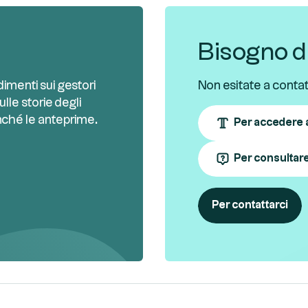
Bisogno di
imenti sui gestori
Non esitate a contatt
ulle storie degli
nché le anteprime.
Per accedere a
Per consultar
Per contattarci