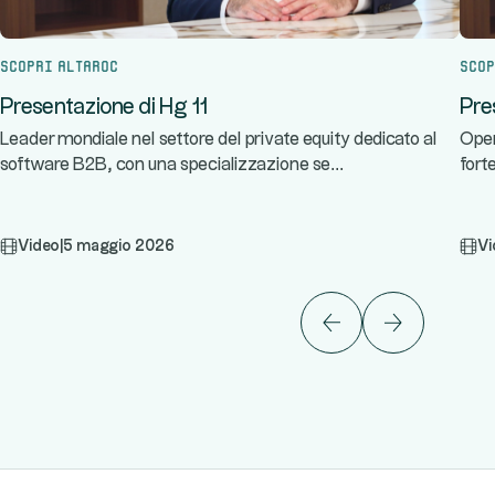
Scopri Altaroc
Scop
Presentazione di Hg 11
Pre
Leader mondiale nel settore del private equity dedicato al
Oper
...
software B2B, con una specializzazione se
fort
Video
|
5 maggio 2026
Vi