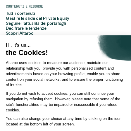
Contenuti e risorse
Tutti i contenuti
Gestire le sfide del Private Equity
Seguire l'attualità dei portafogli
Decifrare le tendenze
Scopri Altaroc
Capire il private equity
Domande frequenti
Hi, it's us...
Glossario
the Cookies!
Altaroc uses cookies to measure our audience, maintain our
A proposito di Altaroc
relationship with you, provide you with personalized content and
Chi siamo
Per contattarci
advertisements based on your browsing profile, enable you to share
Area dedicata ai partner
content on your social networks, and to ensure the proper functioning
Relazioni con gli investitori
of its site.
Area Stampa
Politica ESG
If you do not wish to accept cookies, you can still continue your
Canale YouTube
navigation by refusing them. However, please note that some of the
Pagina Linkedin
site's functionalities may be impaired or inaccessible if you refuse
cookies.
© Altaroc 2021 -2026
You can also change your choice at any time by clicking on the icon
located at the bottom left of your screen.