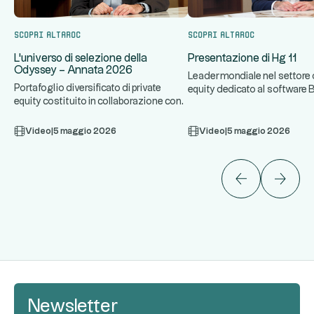
Scopri Altaroc
Scopri Altaroc
L'universo di selezione della
Presentazione di Hg 11
Odyssey – Annata 2026
Leader mondiale nel settore d
Portafoglio diversificato di private
equity dedicato al software 
equity costituito in collaborazione con
...
una specializzazione se
...
gestori di prim'ordine.
Video
|
5 maggio 2026
Video
|
5 maggio 2026
Newsletter