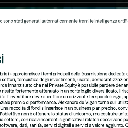
ideo sono stati generati automaticamente tramite intelligenza artifi
i
ief» approfondisce i temi principali della trasmissione dedicata al
 dei settori, tempistica degli investimenti, uscite, democratizzazio
orda innanzitutto che nel Private Equity è possibile perdere denaro
 risulta fortemente attenuato in un portafoglio diversificato. Il ri
uidità: l’investitore deve accettare un orizzonte temporale lungo, s
ziale premio di performance. Alexandre de Vigan torna sull’utiliz
 Una raccolta di fondi si inserisce in un business plan preciso, conva
l’obiettivo non è ottenere lo status di unicorno, ma costruire un’a
 settore, con ricavi ricorrenti significativi.I relatori descrivono poi 
 software, dati, sanità, servizi digitali e servizi a valore aggiunto.