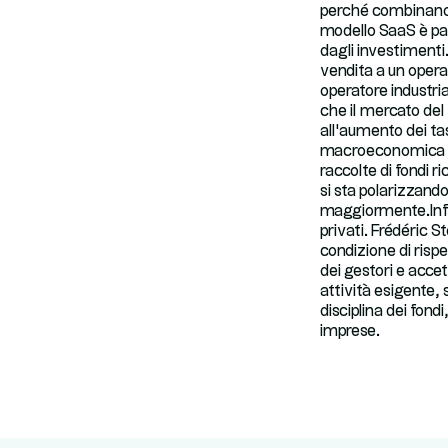
perché combinano cr
modello SaaS è part
dagli investimenti. 
vendita a un operat
operatore industri
che il mercato de
all'aumento dei tas
macroeconomica mi
raccolte di fondi r
si sta polarizzand
maggiormente.Infin
privati. Frédéric S
condizione di risp
dei gestori e accet
attività esigente, 
disciplina dei fond
imprese.