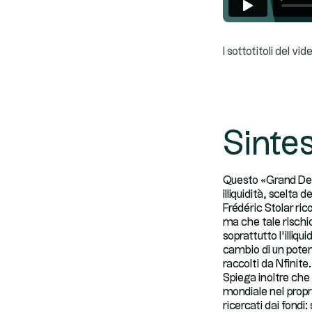
I sottotitoli del v
Sintes
Questo «Grand Debr
illiquidità, scelta
Frédéric Stolar ric
ma che tale rischio
soprattutto l’illiq
cambio di un poten
raccolti da Nfinite.
Spiega inoltre che 
mondiale nel proprio
ricercati dai fondi: