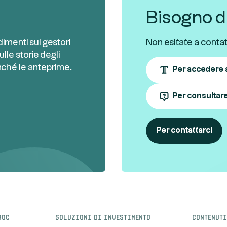
Bisogno di
imenti sui gestori
Non esitate a contatt
ulle storie degli
nché le anteprime.
Per accedere a
Per consultar
Per contattarci
roc
Soluzioni di investimento
Contenuti