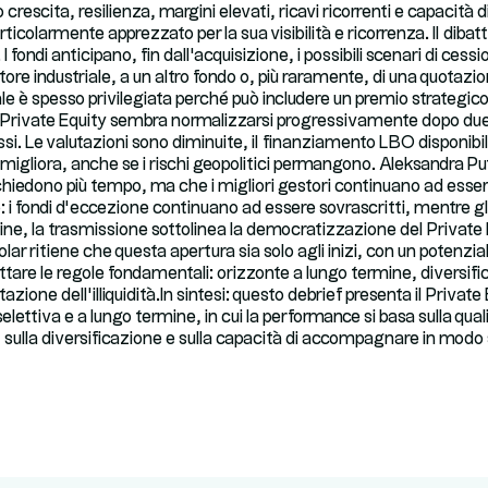
escita, resilienza, margini elevati, ricavi ricorrenti e capacità di 
icolarmente apprezzato per la sua visibilità e ricorrenza. Il dibat
I fondi anticipano, fin dall'acquisizione, i possibili scenari di cessi
ore industriale, a un altro fondo o, più raramente, di una quotazio
ale è spesso privilegiata perché può includere un premio strategic
l Private Equity sembra normalizzarsi progressivamente dopo du
si. Le valutazioni sono diminuite, il finanziamento LBO disponibile 
gliora, anche se i rischi geopolitici permangono. Aleksandra Pu
ichiedono più tempo, ma che i migliori gestori continuano ad esser
o: i fondi d’eccezione continuano ad essere sovrascritti, mentre gl
e, la trasmissione sottolinea la democratizzazione del Private Equ
tolar ritiene che questa apertura sia solo agli inizi, con un potenzia
ettare le regole fondamentali: orizzonte a lungo termine, diversif
tazione dell’illiquidità.In sintesi: questo debrief presenta il Priva
selettiva e a lungo termine, in cui la performance si basa sulla quali
i, sulla diversificazione e sulla capacità di accompagnare in modo s