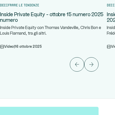
Decifrare le tendenze
Deci
Inside Private Equity - ottobre 15 numero 2025
Ins
numero
20
Inside Private Equity con Thomas Vandeville, Chris Bon e
Insi
Louis Flamand, tra gli altri.
Fréd
Video
|
16 ottobre 2025
Vi