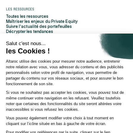
Les ressources
Toutes les ressources
Maîtriser les enjeux du Private Equity
Suivre l'actualité des portefeuilles
Décrypter les tendances
Découvrir Altaroc
Comprendre le Private Equity
Salut c'est nous...
Questions fréquentes
les Cookies !
Glossaire
Altaroc utilise des cookies pour mesurer notre audience, entretenir
À propos d'Altaroc
notre relation avec vous, vous adresser du contenu et des publicités
Qui sommes-nous
personnalisés selon votre profil de navigation, vous permettre de
Nous contacter
partager du contenu sur vos réseaux sociaux, et pour assurer le bon
Espace partenaires
fonctionnement de son site.
Espace investisseurs
Espace presse
Si vous ne souhaitez pas accepter les cookies, vous pouvez tout de
Politique ESG
même continuer votre navigation en les refusant. Veuillez toutefois
Chaîne YouTube
noter que certaines des fonctionnalités du site seront altérées voire
Page Linkedin
inaccessibles si vous refusez les cookies.
Vous pouvez également modifier votre choix à tout moment en
© Altaroc 2021 -2026
cliquant sur l’icône située en bas à gauche de votre écran.
Pour modifier vos préférences par la suite, cliquez sur le lien