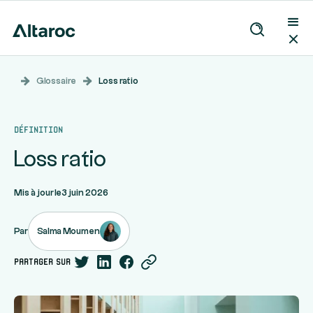
Glossaire
Loss ratio
Définition
Loss ratio
Mis à jour le
3 juin 2026
Salma Moumen
Par
partager sur