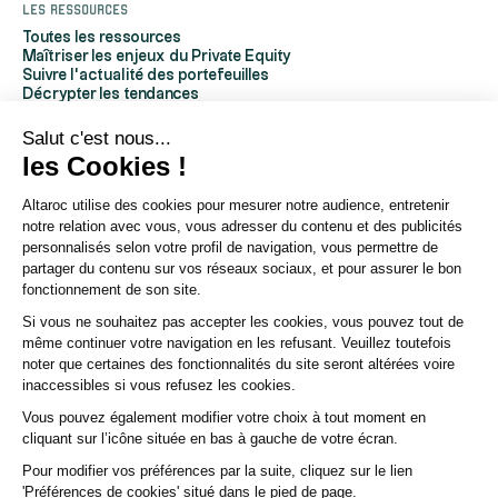
Les ressources
Toutes les ressources
Maîtriser les enjeux du Private Equity
Suivre l'actualité des portefeuilles
Décrypter les tendances
Découvrir Altaroc
Comprendre le Private Equity
Salut c'est nous...
Questions fréquentes
les Cookies !
Glossaire
Altaroc utilise des cookies pour mesurer notre audience, entretenir
À propos d'Altaroc
notre relation avec vous, vous adresser du contenu et des publicités
Qui sommes-nous
personnalisés selon votre profil de navigation, vous permettre de
Nous contacter
partager du contenu sur vos réseaux sociaux, et pour assurer le bon
Espace partenaires
fonctionnement de son site.
Espace investisseurs
Espace presse
Si vous ne souhaitez pas accepter les cookies, vous pouvez tout de
Politique ESG
même continuer votre navigation en les refusant. Veuillez toutefois
Chaîne YouTube
noter que certaines des fonctionnalités du site seront altérées voire
Page Linkedin
inaccessibles si vous refusez les cookies.
Vous pouvez également modifier votre choix à tout moment en
© Altaroc 2021 -2026
cliquant sur l’icône située en bas à gauche de votre écran.
Pour modifier vos préférences par la suite, cliquez sur le lien
'Préférences de cookies' situé dans le pied de page.