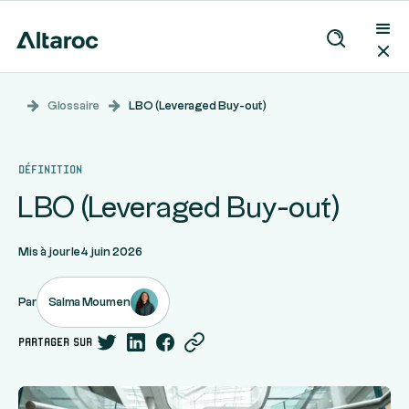
Glossaire
LBO (Leveraged Buy-out)
Définition
LBO (Leveraged Buy-out)
Mis à jour le
4 juin 2026
Salma Moumen
Par
partager sur