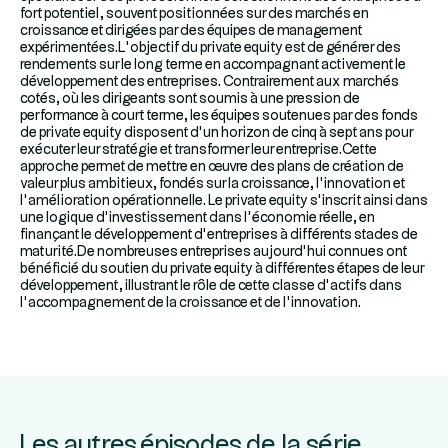
fort potentiel, souvent positionnées sur des marchés en
croissance et dirigées par des équipes de management
expérimentées.L’objectif du private equity est de générer des
rendements sur le long terme en accompagnant activement le
développement des entreprises. Contrairement aux marchés
cotés, où les dirigeants sont soumis à une pression de
performance à court terme, les équipes soutenues par des fonds
de private equity disposent d’un horizon de cinq à sept ans pour
exécuter leur stratégie et transformer leur entreprise.Cette
approche permet de mettre en œuvre des plans de création de
valeur plus ambitieux, fondés sur la croissance, l’innovation et
l’amélioration opérationnelle. Le private equity s’inscrit ainsi dans
une logique d’investissement dans l’économie réelle, en
finançant le développement d’entreprises à différents stades de
maturité.De nombreuses entreprises aujourd’hui connues ont
bénéficié du soutien du private equity à différentes étapes de leur
développement, illustrant le rôle de cette classe d’actifs dans
l’accompagnement de la croissance et de l’innovation.
Les autres épisodes de la série