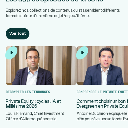
Explorez nos collections de contenus qui rassemblent différents
formats autour d’un même sujet/enjeu/thème.
Voir tout
Décrypter les tendances
Comprendre le Private Equi
Private Equity : cycles, IA et
Comment choisir un bon 
Millésime 2026
Evergreen en Private Equi
Louis Flamand, Chief Investment
Antoine Duchiron explique le
Officer d'Altaroc, présente le
clés pour évaluer un fonds E
...
fonctionnement d'un fonds de Private
Private Equity : stra