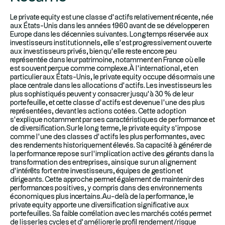
Le private equity est une classe d’actifs relativement récente, née
aux États-Unis dans les années 1960 avant de se développer en
Europe dans les décennies suivantes. Longtemps réservée aux
investisseurs institutionnels, elle s’est progressivement ouverte
aux investisseurs privés, bien qu’elle reste encore peu
représentée dans leur patrimoine, notamment en France où elle
est souvent perçue comme complexe.À l’international, et en
particulier aux États-Unis, le private equity occupe désormais une
place centrale dans les allocations d’actifs. Les investisseurs les
plus sophistiqués peuvent y consacrer jusqu’à 30 % de leur
portefeuille, et cette classe d’actifs est devenue l’une des plus
représentées, devant les actions cotées. Cette adoption
s’explique notamment par ses caractéristiques de performance et
de diversification.Sur le long terme, le private equity s’impose
comme l’une des classes d’actifs les plus performantes, avec
des rendements historiquement élevés. Sa capacité à générer de
la performance repose sur l’implication active des gérants dans la
transformation des entreprises, ainsi que sur un alignement
d’intérêts fort entre investisseurs, équipes de gestion et
dirigeants. Cette approche permet également de maintenir des
performances positives, y compris dans des environnements
économiques plus incertains.Au-delà de la performance, le
private equity apporte une diversification significative aux
portefeuilles. Sa faible corrélation avec les marchés cotés permet
de lisser les cycles et d’améliorer le profil rendement/risque