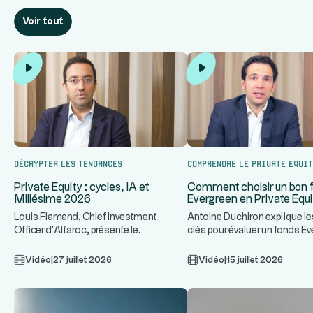
Voir tout
Décrypter les tendances
Comprendre le Private Equi
Private Equity : cycles, IA et
Comment choisir un bon 
Millésime 2026
Evergreen en Private Equi
Louis Flamand, Chief Investment
Antoine Duchiron explique le
Officer d'Altaroc, présente le
clés pour évaluer un fonds E
...
fonctionnement d'un fonds de Private
Private Equity : stra
...
Vidéo
|
27 juillet 2026
Vidéo
|
15 juillet 2026