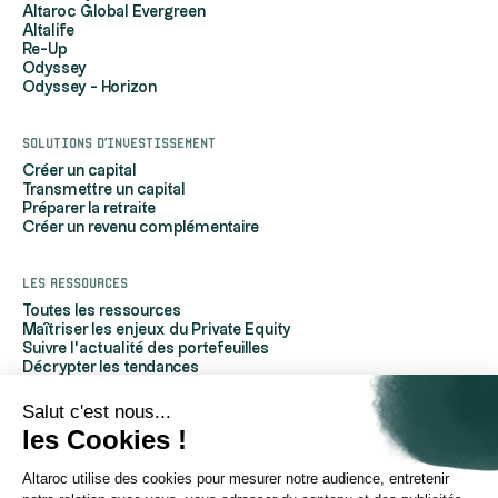
Altaroc Global Evergreen
Altalife
Re-Up
Odyssey
Odyssey - Horizon
Solutions d'investissement
Créer un capital
Transmettre un capital
Préparer la retraite
Créer un revenu complémentaire
Les ressources
Toutes les ressources
Maîtriser les enjeux du Private Equity
Suivre l'actualité des portefeuilles
Décrypter les tendances
Découvrir Altaroc
Comprendre le Private Equity
Salut c'est nous...
Questions fréquentes
les Cookies !
Glossaire
Altaroc utilise des cookies pour mesurer notre audience, entretenir
À propos d'Altaroc