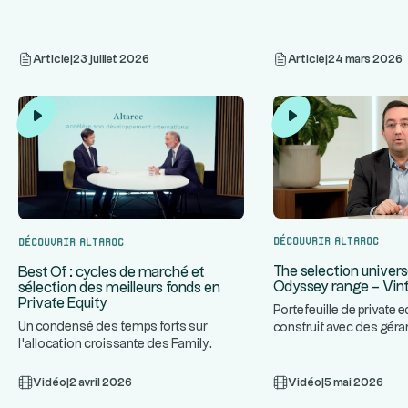
Article
|
23 juillet 2026
Article
|
24 mars 2026
Découvrir Altaroc
Découvrir Altaroc
The selection univers
Best Of : cycles de marché et
Odyssey range – Vin
sélection des meilleurs fonds en
Private Equity
Portefeuille de private e
Un condensé des temps forts sur
construit avec des géra
l'allocation croissante des Family
...
plan. Approche combi
...
Offices au Private Equity, les cy
Vidéo
|
2 avril 2026
Vidéo
|
5 mai 2026