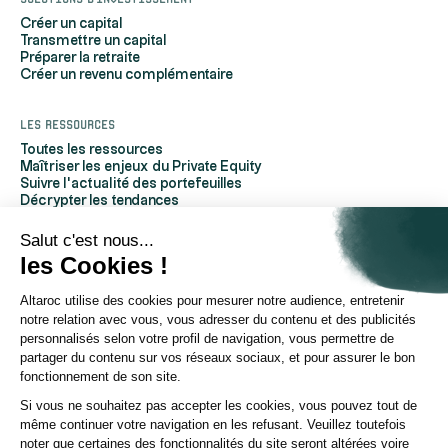
Créer un capital
Transmettre un capital
Préparer la retraite
Créer un revenu complémentaire
Les ressources
Toutes les ressources
Maîtriser les enjeux du Private Equity
Suivre l'actualité des portefeuilles
Décrypter les tendances
Découvrir Altaroc
Comprendre le Private Equity
Salut c'est nous...
Questions fréquentes
les Cookies !
Glossaire
Altaroc utilise des cookies pour mesurer notre audience, entretenir
À propos d'Altaroc
notre relation avec vous, vous adresser du contenu et des publicités
Qui sommes-nous
personnalisés selon votre profil de navigation, vous permettre de
Nous contacter
partager du contenu sur vos réseaux sociaux, et pour assurer le bon
Espace partenaires
fonctionnement de son site.
Espace investisseurs
Espace presse
Si vous ne souhaitez pas accepter les cookies, vous pouvez tout de
Politique ESG
même continuer votre navigation en les refusant. Veuillez toutefois
Chaîne YouTube
noter que certaines des fonctionnalités du site seront altérées voire