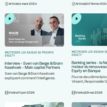
Article
|
4 mars 2024
Article
|
23 février 202
Maitriser les enjeux d
Maitriser les enjeux du Private
Equity
Equity
Banking series - la 
Interview - Sven van Berge & Bram
moteur du renouveau 
Kaashoek - Main capital Partners
Equity en Banque
Sven van Berge & Bram Kaashoek
Pour ce deuxième épiso
expliquent comment l'intelligence
Vincent, Responsable 
...
artificielle redéfinit la création
chez Altaroc, reçoit Vir
Vidéo
|
11 juin 2026
Vidéo
|
29 mai 2026