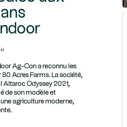
dans
 indoor
(s)
ndoor Ag-Con a reconnu les
r 80 Acres Farms. La société,
CI Altaroc Odyssey 2021,
lité de son modèle et
 une agriculture moderne,
ente.