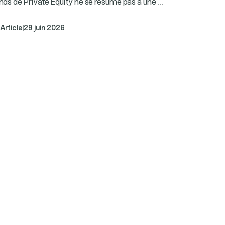
...
nds de Private Equity ne se résume pas à une
Article
|
29 juin 2026