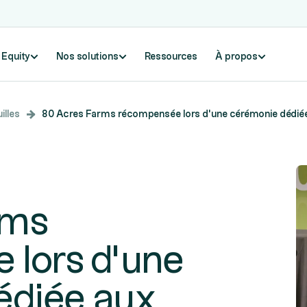
e Equity
Nos solutions
Ressources
À propos
illes
80 Acres Farms récompensée lors d’une cérémonie dédiée a
rms
 lors d’une
édiée aux