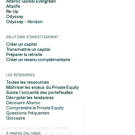
Altaroc Global Evergreen
Altalife
Re-Up
Odyssey
Odyssey - Horizon
Solutions d'investissement
Créer un capital
Transmettre un capital
Préparer la retraite
Créer un revenu complémentaire
Les ressources
Toutes les ressources
Maîtriser les enjeux du Private Equity
Suivre l'actualité des portefeuilles
Décrypter les tendances
Découvrir Altaroc
Comprendre le Private Equity
Salut c'est nous...
Questions fréquentes
les Cookies !
Glossaire
Altaroc utilise des cookies pour mesurer notre audience, entretenir
À propos d'Altaroc
notre relation avec vous, vous adresser du contenu et des publicités