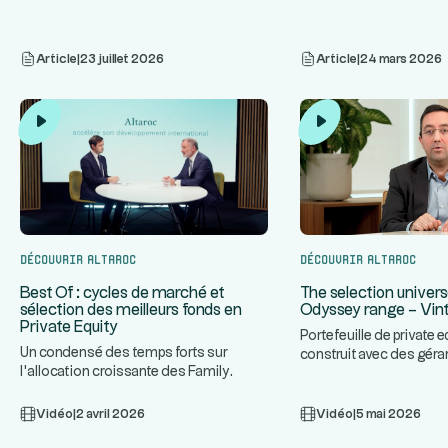
Article
|
23 juillet 2026
Article
|
24 mars 2026
Découvrir Altaroc
Découvrir Altaroc
The selection univers
Best Of : cycles de marché et
Odyssey range – Vin
sélection des meilleurs fonds en
Private Equity
Portefeuille de private e
Un condensé des temps forts sur
construit avec des géra
l'allocation croissante des Family
...
plan. Approche combi
...
Offices au Private Equity, les cy
Vidéo
|
2 avril 2026
Vidéo
|
5 mai 2026