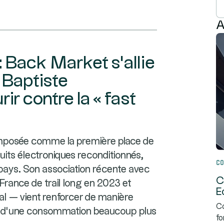
A
: Back Market s'allie
 Baptiste
r contre la « fast
imposée comme la première place de
ts électroniques reconditionnés,
Co
pays. Son association récente avec
C
ance de trail long en 2023 et
E
ial — vient renforcer de manière
Co
 d'une consommation beaucoup plus
fo