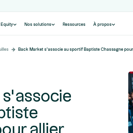
e Equity
Nos solutions
Ressources
À propos
illes
Back Market s’associe au sportif Baptiste Chassagne pour a
 s’associe
ptiste
ur allier