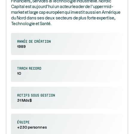
Financiers, Services & Technologie Industrielle. Nordic
Capital est aujourd’hui un acteur leader de l’upper mid-
market et large cap européen qui investit aussi en Amérique
du Nord dans ses deux secteurs de plus forte expertise,
Technologie et Santé.
Année de création
1989
Track record
10
Actifs sous gestion
31 Mds$
équipe
+230 personnes