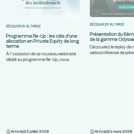
Découvrir Altaroc
Découvrir Altaroc
Présentation du 6èm
Programme Re-Up : les clés d’une
de la gamme Odyss
allocation en Private Equity de long
terme
Découvrez le replay de 
webconférence de prés
À l’occasion de ce nouveau webinaire
prochain Millésime de
dédié au programme Re-Up, nous
...
Odyssey
...
invitons nos partenaires à décou
Article
|
23 juillet 2026
Article
|
24 mars 2026