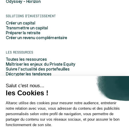
Odyssey - Horizon
Solutions d'investissement
Créer un capital
Transmettre un capital
Préparer la retraite
Créer un revenu complémentaire
Les ressources
Toutes les ressources
Maîtriser les enjeux du Private Equity
Suivre l'actualité des portefeuilles
Décrypter les tendances
Découvrir Altaroc
Comprendre le Private Equity
Salut c'est nous...
Questions fréquentes
les Cookies !
Glossaire
Altaroc utilise des cookies pour mesurer notre audience, entretenir
À propos d'Altaroc
notre relation avec vous, vous adresser du contenu et des publicités
Qui sommes-nous
personnalisés selon votre profil de navigation, vous permettre de
Nous contacter
partager du contenu sur vos réseaux sociaux, et pour assurer le bon
Espace partenaires
fonctionnement de son site.
Espace investisseurs