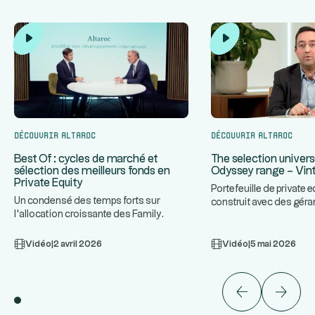
Découvrir Altaroc
Découvrir Altaroc
The selection univers
Best Of : cycles de marché et
Odyssey range – Vin
sélection des meilleurs fonds en
Private Equity
Portefeuille de private e
Un condensé des temps forts sur
construit avec des géra
l'allocation croissante des Family
...
plan. Approche combi
...
Offices au Private Equity, les cy
Vidéo
|
2 avril 2026
Vidéo
|
5 mai 2026