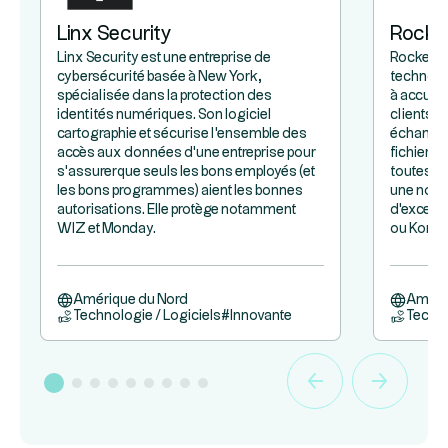
Linx Security
Rocke
Linx Security est une entreprise de
Rocketlan
cybersécurité basée à New York,
technolog
spécialisée dans la protection des
à accueil
identités numériques. Son logiciel
clients d
cartographie et sécurise l'ensemble des
échanges 
accès aux données d'une entreprise pour
fichiers 
s'assurer que seuls les bons employés (et
toutes le
les bons programmes) aient les bonnes
une nouve
autorisations. Elle protège notamment
d'excell
WIZ et Monday.
ou Konami
Amérique du Nord
Améri
Technologie / Logiciels
#
Innovante
Techno