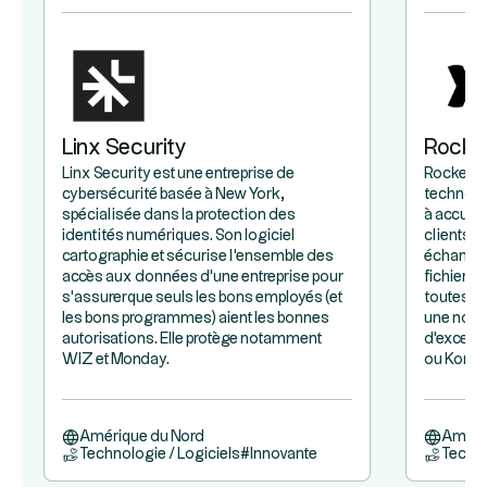
Linx Security
Rocke
Linx Security est une entreprise de
Rocketlan
cybersécurité basée à New York,
technolog
spécialisée dans la protection des
à accueil
identités numériques. Son logiciel
clients d
cartographie et sécurise l'ensemble des
échanges 
accès aux données d'une entreprise pour
fichiers 
s'assurer que seuls les bons employés (et
toutes le
les bons programmes) aient les bonnes
une nouve
autorisations. Elle protège notamment
d'excell
WIZ et Monday.
ou Konami
Amérique du Nord
Améri
Technologie / Logiciels
#
Innovante
Techno