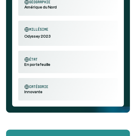
géographie
Amérique du Nord
millésime
Odyssey 2023
état
En portefeuille
catégorie
Innovante