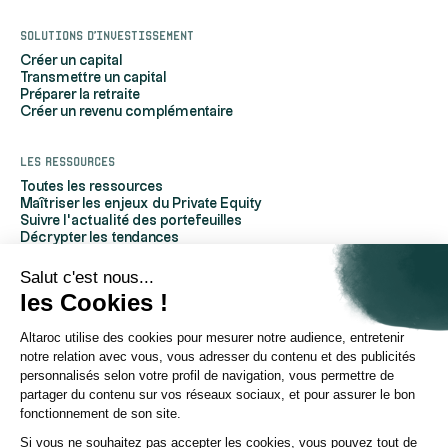
Solutions d'investissement
Créer un capital
Transmettre un capital
Préparer la retraite
Créer un revenu complémentaire
Les ressources
Toutes les ressources
Maîtriser les enjeux du Private Equity
Suivre l'actualité des portefeuilles
Décrypter les tendances
Découvrir Altaroc
Comprendre le Private Equity
Salut c'est nous...
Questions fréquentes
les Cookies !
Glossaire
Altaroc utilise des cookies pour mesurer notre audience, entretenir
À propos d'Altaroc
notre relation avec vous, vous adresser du contenu et des publicités
Qui sommes-nous
personnalisés selon votre profil de navigation, vous permettre de
Nous contacter
partager du contenu sur vos réseaux sociaux, et pour assurer le bon
Espace partenaires
fonctionnement de son site.
Espace investisseurs
Espace presse
Si vous ne souhaitez pas accepter les cookies, vous pouvez tout de