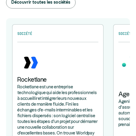
Découvrir toutes les sociétés
Société
Société
Rocketlane
Rocketlane est une entreprise
technologique qui aide les professionnels
Ageni
à accueillir et intégrer leurs nouveaux
Agenium 
clients de manière fluide. Fini les
d'assuran
échanges d'e-mails interminables et les
automatis
fichiers dispersés : son logiciel centralise
souscript
toutes les étapes d'un projet pour démarrer
prenaient
une nouvelle collaboration sur
d'excellentes bases. On trouve Worldpay