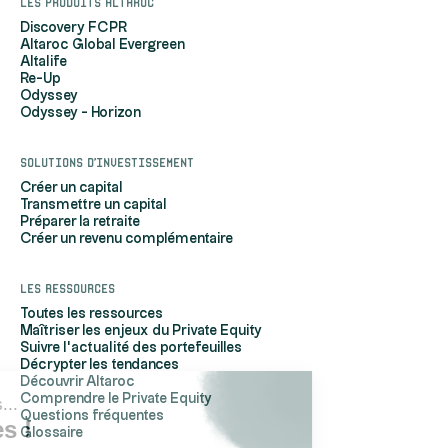
Les produits Altaroc
Discovery FCPR
Altaroc Global Evergreen
Altalife
Re-Up
Odyssey
Odyssey - Horizon
Solutions d'investissement
Créer un capital
Transmettre un capital
Préparer la retraite
Créer un revenu complémentaire
Les ressources
Toutes les ressources
Maîtriser les enjeux du Private Equity
Suivre l'actualité des portefeuilles
Décrypter les tendances
Découvrir Altaroc
Comprendre le Private Equity
Salut c'est nous...
Questions fréquentes
les Cookies !
Glossaire