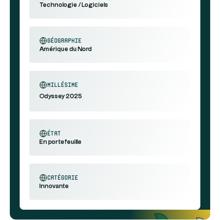
Technologie / Logiciels
géographie
Amérique du Nord
millésime
Odyssey 2025
état
En portefeuille
catégorie
Innovante