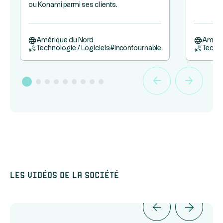
ou Konami parmi ses clients.
Amérique du Nord
Améri
Technologie / Logiciels
#
Incontournable
Techno
Les vidéos de la société