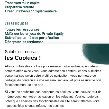
Transmettre un capital
Préparer la retraite
Créer un revenu complémentaire
Les ressources
Toutes les ressources
Maîtriser les enjeux du Private Equity
Suivre l'actualité des portefeuilles
Décrypter les tendances
Découvrir Altaroc
Comprendre le Private Equity
Salut c'est nous...
Questions fréquentes
les Cookies !
Glossaire
Altaroc utilise des cookies pour mesurer notre audience, entretenir
À propos d'Altaroc
notre relation avec vous, vous adresser du contenu et des publicités
Qui sommes-nous
personnalisés selon votre profil de navigation, vous permettre de
Nous contacter
partager du contenu sur vos réseaux sociaux, et pour assurer le bon
Espace partenaires
fonctionnement de son site.
Espace investisseurs
Espace presse
Si vous ne souhaitez pas accepter les cookies, vous pouvez tout de
Politique ESG
même continuer votre navigation en les refusant. Veuillez toutefois
Chaîne YouTube
noter que certaines des fonctionnalités du site seront altérées voire
Page Linkedin
inaccessibles si vous refusez les cookies.