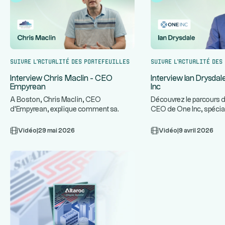
Suivre l’actualité des portefeuilles
Suivre l’actualité des
Interview Chris Maclin - CEO
Interview Ian Drysda
Empyrean
Inc
A Boston, Chris Maclin, CEO
Découvrez le parcours d
d'Empyrean, explique comment sa
CEO de One Inc, spécia
plateforme technologique protège les
infrastructures de paie
...
ban
Vidéo
|
29 mai 2026
Vidéo
|
9 avril 2026