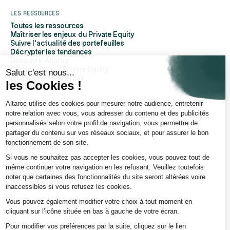
Les ressources
Toutes les ressources
Maîtriser les enjeux du Private Equity
Suivre l'actualité des portefeuilles
Décrypter les tendances
Découvrir Altaroc
Comprendre le Private Equity
Salut c'est nous...
Questions fréquentes
les Cookies !
Glossaire
Altaroc utilise des cookies pour mesurer notre audience, entretenir
À propos d'Altaroc
notre relation avec vous, vous adresser du contenu et des publicités
Qui sommes-nous
personnalisés selon votre profil de navigation, vous permettre de
Nous contacter
partager du contenu sur vos réseaux sociaux, et pour assurer le bon
Espace partenaires
fonctionnement de son site.
Espace investisseurs
Espace presse
Si vous ne souhaitez pas accepter les cookies, vous pouvez tout de
Politique ESG
même continuer votre navigation en les refusant. Veuillez toutefois
Chaîne YouTube
noter que certaines des fonctionnalités du site seront altérées voire
Page Linkedin
inaccessibles si vous refusez les cookies.
Vous pouvez également modifier votre choix à tout moment en
© Altaroc 2021 -2026
cliquant sur l’icône située en bas à gauche de votre écran.
Pour modifier vos préférences par la suite, cliquez sur le lien