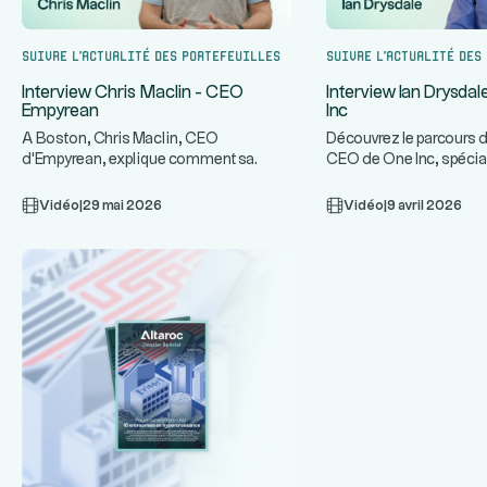
Suivre l’actualité des portefeuilles
Suivre l’actualité des
Interview Chris Maclin - CEO
Interview Ian Drysda
Empyrean
Inc
A Boston, Chris Maclin, CEO
Découvrez le parcours d
d'Empyrean, explique comment sa
CEO de One Inc, spécia
plateforme technologique protège les
infrastructures de paie
...
ban
Vidéo
|
29 mai 2026
Vidéo
|
9 avril 2026