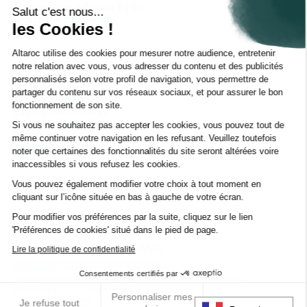
Comprendre le Private Equity
Salut c'est nous...
Questions fréquentes
les Cookies !
Glossaire
Altaroc utilise des cookies pour mesurer notre audience, entretenir
À propos d'Altaroc
notre relation avec vous, vous adresser du contenu et des publicités
Qui sommes-nous
personnalisés selon votre profil de navigation, vous permettre de
Nous contacter
partager du contenu sur vos réseaux sociaux, et pour assurer le bon
Espace partenaires
fonctionnement de son site.
Espace investisseurs
Espace presse
Si vous ne souhaitez pas accepter les cookies, vous pouvez tout de
Politique ESG
même continuer votre navigation en les refusant. Veuillez toutefois
Chaîne YouTube
noter que certaines des fonctionnalités du site seront altérées voire
Page Linkedin
inaccessibles si vous refusez les cookies.
Vous pouvez également modifier votre choix à tout moment en
© Altaroc 2021 -2026
cliquant sur l’icône située en bas à gauche de votre écran.
Pour modifier vos préférences par la suite, cliquez sur le lien
'Préférences de cookies' situé dans le pied de page.
Lire la politique de confidentialité
Pays:
Country
Langue:
LANG
CGU
Mentions légales
Politique cookies
Consentements certifiés par
Vos préférences de cookies
Politique de confidentialité
Bibliothèque documentaire
Personnaliser mes
RGPD
Je refuse tout
J’accepte tout