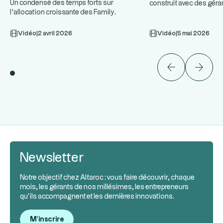
Un condensé des temps forts sur
construit avec des géra
l'allocation croissante des Family
...
plan. Approche combi
...
Offices au Private Equity, les cy
Vidéo
|
2 avril 2026
Vidéo
|
5 mai 2026
Newsletter
Notre objectif chez Altaroc : vous faire découvrir, chaque
mois, les gérants de nos millésimes, les entrepreneurs
qu’ils accompagnent et les dernières innovations.
M'inscrire