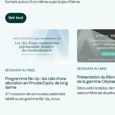
formats autour d’un même sujet/enjeu/thème.
Voir tout
Découvrir Altaroc
Découvrir Altaroc
Présentation du 6èm
Programme Re-Up : les clés d’une
de la gamme Odyss
allocation en Private Equity de long
terme
Découvrez le replay de 
webconférence de prés
À l’occasion de ce nouveau webinaire
prochain Millésime de
dédié au programme Re-Up, nous
...
Odyssey
...
invitons nos partenaires à décou