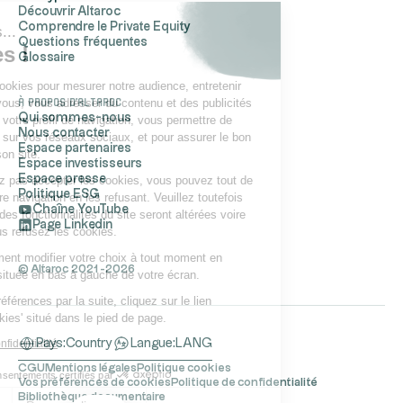
Découvrir Altaroc
Comprendre le Private Equity
Salut c'est nous...
Questions fréquentes
les Cookies !
Glossaire
Altaroc utilise des cookies pour mesurer notre audience, entretenir
À propos d'Altaroc
notre relation avec vous, vous adresser du contenu et des publicités
Qui sommes-nous
personnalisés selon votre profil de navigation, vous permettre de
Nous contacter
partager du contenu sur vos réseaux sociaux, et pour assurer le bon
Espace partenaires
fonctionnement de son site.
Espace investisseurs
Espace presse
Si vous ne souhaitez pas accepter les cookies, vous pouvez tout de
Politique ESG
même continuer votre navigation en les refusant. Veuillez toutefois
Chaîne YouTube
noter que certaines des fonctionnalités du site seront altérées voire
Page Linkedin
inaccessibles si vous refusez les cookies.
Vous pouvez également modifier votre choix à tout moment en
© Altaroc 2021 -2026
cliquant sur l’icône située en bas à gauche de votre écran.
Pour modifier vos préférences par la suite, cliquez sur le lien
'Préférences de cookies' situé dans le pied de page.
Lire la politique de confidentialité
Pays:
Country
Langue:
LANG
CGU
Mentions légales
Politique cookies
Consentements certifiés par
Vos préférences de cookies
Politique de confidentialité
Bibliothèque documentaire