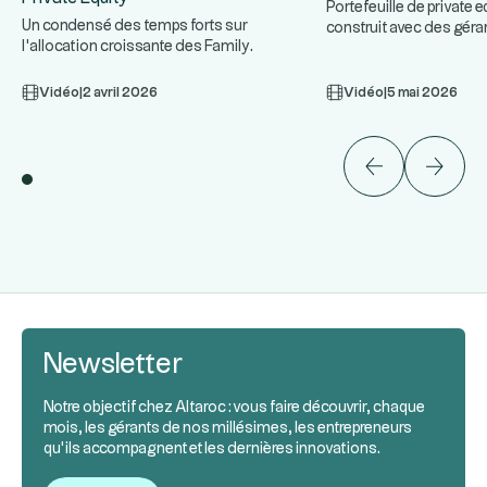
Portefeuille de private e
Un condensé des temps forts sur
construit avec des géra
l'allocation croissante des Family
...
plan. Approche combi
...
Offices au Private Equity, les cy
Vidéo
|
2 avril 2026
Vidéo
|
5 mai 2026
Newsletter
Notre objectif chez Altaroc : vous faire découvrir, chaque
mois, les gérants de nos millésimes, les entrepreneurs
qu’ils accompagnent et les dernières innovations.