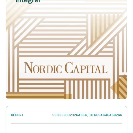
Gérant
59.33383323264054, 18.0694646458266